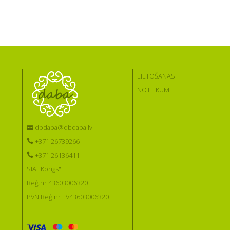
LIETOŠANAS
NOTEIKUMI
dbdaba@dbdaba.lv
+371 26739266
+371 26136411
SIA "Kongs"
Reģ.nr 43603006320
PVN Reģ.nr LV43603006320