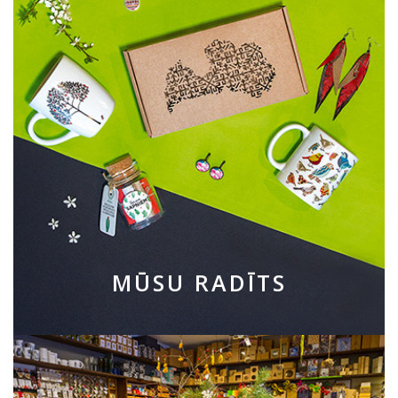
MŪSU RADĪTS