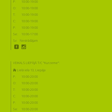
P:
10:00-19:00
O:
10:00-19:00
T:
10:00-19:00
C:
10:00-19:00
P:
10:00-19:00
Se:
10:00-17:00
Sv:
Nestrādājam
VEIKALS LIEPĀJĀ T/C "Kurzeme":
Lielā iela 13, Liepāja
P:
10:00-20:00
O:
10:00-20:00
T:
10:00-20:00
C:
10:00-20:00
P:
10:00-20:00
Se:
10:00-20:00