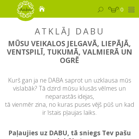
0
ATKLĀJ DABU
MŪSU VEIKALOS JELGAVĀ, LIEPĀJĀ,
VENTSPILĪ, TUKUMĀ, VALMIERĀ UN
OGRĒ
Kurš gan ja ne DABA saprot un uzklausa mūs
vislabāk? Tā dzird mūsu klusās vēlmes un
neparastās idejas,
tā vienmēr zina, no kuras puses vējš pūš un kad
ir īstais pļaujas laiks.
Paļaujies uz DABU, tā sniegs Tev pašu