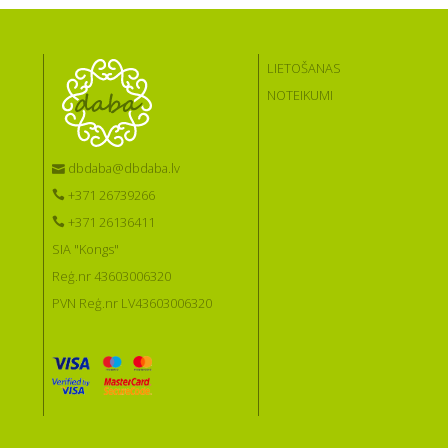
LIETOŠANAS
NOTEIKUMI
dbdaba@dbdaba.lv
+371 26739266
+371 26136411
SIA "Kongs"
Reģ.nr 43603006320
PVN Reģ.nr LV43603006320