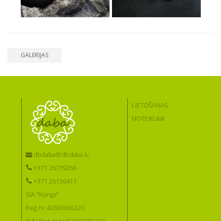
GALERIJAS
LIETOŠANAS
NOTEIKUMI
dbdaba@dbdaba.lv
+371 26739266
+371 26136411
SIA "Kongs"
Reģ.nr 43603006320