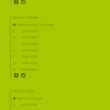
VEIKALS TUKUMĀ
Elizabetes iela 14, Tukums
P:
10:00-18:30
O:
10:00-18:30
T:
10:00-18:30
C:
10:00-18:30
P:
10:00-18:30
Se:
10:00-15:00
Sv:
Nestrādājam
VEIKALS OGRĒ:
Rīgas iela 23, Ogre
P:
10:00-21:00