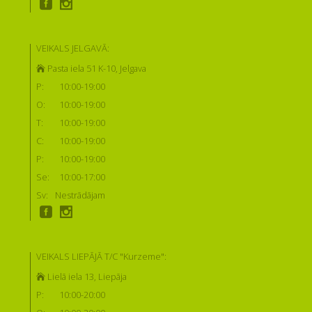
VEIKALS JELGAVĀ:
Pasta iela 51 K-10, Jelgava
P:
10:00-19:00
O:
10:00-19:00
T:
10:00-19:00
C:
10:00-19:00
P:
10:00-19:00
Se:
10:00-17:00
Sv:
Nestrādājam
VEIKALS LIEPĀJĀ T/C "Kurzeme":
Lielā iela 13, Liepāja
P:
10:00-20:00