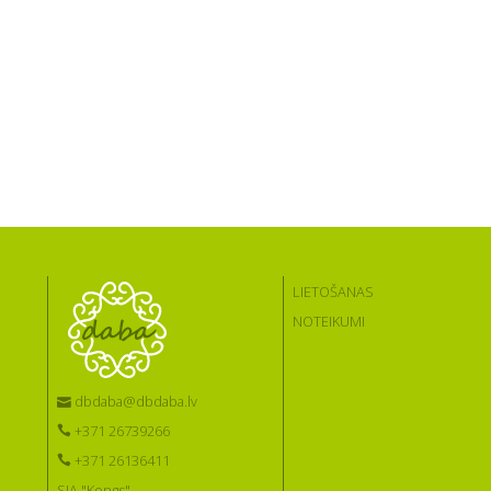
LIETOŠANAS
NOTEIKUMI
dbdaba@dbdaba.lv
+371 26739266
+371 26136411
SIA "Kongs"