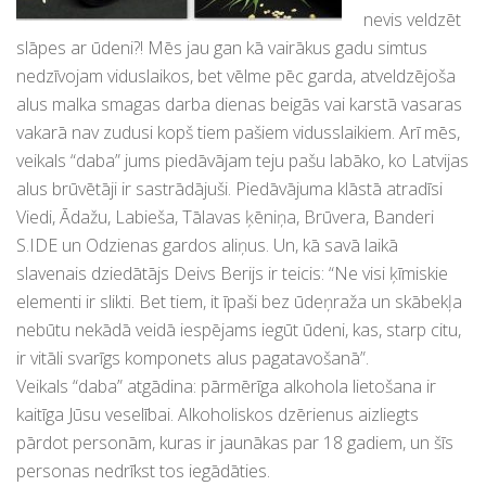
nevis veldzēt
slāpes ar ūdeni?! Mēs jau gan kā vairākus gadu simtus
nedzīvojam viduslaikos, bet vēlme pēc garda, atveldzējoša
alus malka smagas darba dienas beigās vai karstā vasaras
vakarā nav zudusi kopš tiem pašiem vidusslaikiem. Arī mēs,
veikals “daba” jums piedāvājam teju pašu labāko, ko Latvijas
alus brūvētāji ir sastrādājuši. Piedāvājuma klāstā atradīsi
Viedi, Ādažu, Labieša, Tālavas ķēniņa, Brūvera, Banderi
S.IDE un Odzienas gardos aliņus. Un, kā savā laikā
slavenais dziedātājs Deivs Berijs ir teicis: “Ne visi ķīmiskie
elementi ir slikti. Bet tiem, it īpaši bez ūdeņraža un skābekļa
nebūtu nekādā veidā iespējams iegūt ūdeni, kas, starp citu,
ir vitāli svarīgs komponets alus pagatavošanā”.
Veikals “daba” atgādina: pārmērīga alkohola lietošana ir
kaitīga Jūsu veselībai. Alkoholiskos dzērienus aizliegts
pārdot personām, kuras ir jaunākas par 18 gadiem, un šīs
personas nedrīkst tos iegādāties.