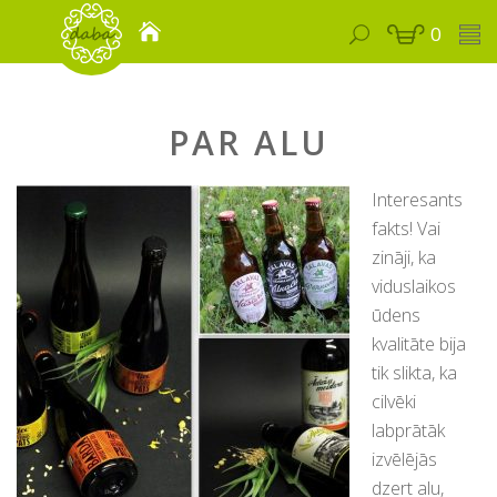
0
PAR ALU
Interesants
fakts! Vai
zināji, ka
viduslaikos
ūdens
kvalitāte bija
tik slikta, ka
cilvēki
labprātāk
izvēlējās
dzert alu,