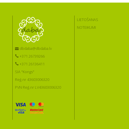
LIETOŠANAS
NOTEIKUMI
dbdaba@dbdaba.lv
+371 26739266
+371 26136411
SIA "Kongs"
Reģ.nr 43603006320
PVN Reģ.nr LV43603006320