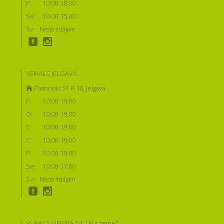
P:
10:00-18:30
Se:
10:00-15:00
Sv:
Nestrādājam
VEIKALS JELGAVĀ:
Pasta iela 51 K-10, Jelgava
P:
10:00-19:00
O:
10:00-19:00
T:
10:00-19:00
C:
10:00-19:00
P:
10:00-19:00
Se:
10:00-17:00
Sv:
Nestrādājam
VEIKALS LIEPĀJĀ T/C "Kurzeme":