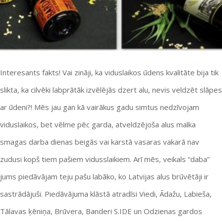
Interesants fakts! Vai zināji, ka viduslaikos ūdens kvalitāte bija tik
slikta, ka cilvēki labprātāk izvēlējās dzert alu, nevis veldzēt slāpes
ar ūdeni?! Mēs jau gan kā vairākus gadu simtus nedzīvojam
viduslaikos, bet vēlme pēc garda, atveldzējoša alus malka
smagas darba dienas beigās vai karstā vasaras vakarā nav
zudusi kopš tiem pašiem vidusslaikiem. Arī mēs, veikals “daba”
jums piedāvājam teju pašu labāko, ko Latvijas alus brūvētāji ir
sastrādājuši. Piedāvājuma klāstā atradīsi Viedi, Ādažu, Labieša,
Tālavas ķēniņa, Brūvera, Banderi S.IDE un Odzienas gardos