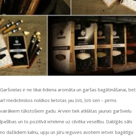
Garšvielas ir ne tikai ēdiena aromāta un garšas bagātināšanai, bet
arī medicīniskos nolūkos lietotas jau ļoti, ļoti sen – pirms
vairākiem tūkstošiem gadu. Arvien tiek atklātas jaunas garšvielu
īpašības un to pozitīvā ietekme uz cilvēka veselību. Dabīgās sāls
no dažādiem kalnu, upju un jūru ieguves avotiem ietver bagātīgu