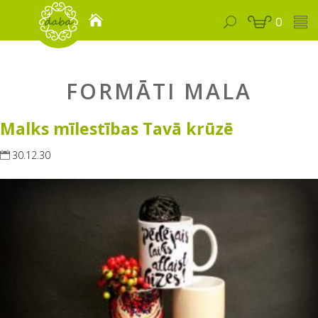
0
FORMĀTI MALA
Malks mīlestības Tavā krūzē
30.12.30