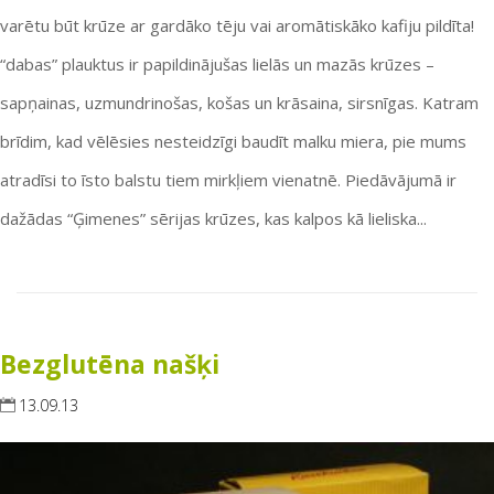
varētu būt krūze ar gardāko tēju vai aromātiskāko kafiju pildīta!
“dabas” plauktus ir papildinājušas lielās un mazās krūzes –
sapņainas, uzmundrinošas, košas un krāsaina, sirsnīgas. Katram
brīdim, kad vēlēsies nesteidzīgi baudīt malku miera, pie mums
atradīsi to īsto balstu tiem mirkļiem vienatnē. Piedāvājumā ir
dažādas “Ģimenes” sērijas krūzes, kas kalpos kā lieliska...
Bezglutēna našķi
13.09.13