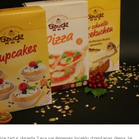
Vai tad ir jāgaida Tava vai ģimenes locekļu dzimšanas diena, lai