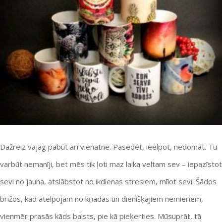
Dažreiz vajag pabūt arī vienatnē. Pasēdēt, ieelpot, nedomāt. Tu
varbūt nemanīji, bet mēs tik ļoti maz laika veltam sev – iepazīstot
sevi no jauna, atslābstot no ikdienas stresiem, mīlot sevi. Šādos
brīžos, kad atelpojam no kņadas un dienišķajiem nemieriem,
vienmēr prasās kāds balsts, pie kā pieķerties. Mūsuprāt, tā