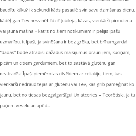
baudītu kūku? Ik sekundi kāds pasaulē svin savu dzimšanas dienu,
kādēļ gan Tev nesvinēt līdzi? Jubileja, kāzas, vienkārši pirmdiena
vai jauna mašīna – katrs no šiem notikumiem ir pelījis īpašu
uzmanību, it īpaši, ja svinēšana ir bez grēka, bet brīnumgarda!
“dabas” bodē atradīsi dažādus maisījumus braunijiem, kūciņām,
picām un citiem gardumiem, bet to sastāvā glutēnu gan
neatradīsi! Īpaši piemērotas cilvēkiem ar celiakiju, tiem, kas
vienkārši nedraudzējas ar glutēnu vai Tev, kas grib pamēģināt ko
jaunu, bet no tiesas bezgalgaršīgu! Un atceries – Teorētiski, ja tu
paņem veselu un apēd...