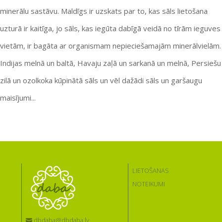
minerālu sastāvu. Maldīgs ir uzskats par to, kas sāls lietošana
uzturā ir kaitīga, jo sāls, kas iegūta dabīgā veidā no tīrām ieguves
vietām, ir bagāta ar organismam nepieciešamajām minerālvielām.
Indijas melnā un baltā, Havaju zaļā un sarkanā un melnā, Persiešu
zilā un ozolkoka kūpinātā sāls un vēl dažādi sāls un garšaugu
maisījumi...
LIETOŠANAS
NOTEIKUMI
dbdaba@dbdaba.lv