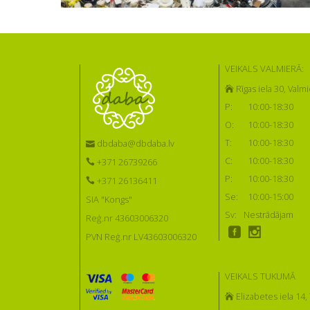
VEIKALS VALMIERĀ:
Rīgas iela 30, Valmi
P:
10:00-18:30
O:
10:00-18:30
T:
10:00-18:30
dbdaba@dbdaba.lv
C:
10:00-18:30
+371 26739266
P:
10:00-18:30
+371 26136411
Se:
10:00-15:00
SIA "Kongs"
Sv:
Nestrādājam
Reģ.nr 43603006320
PVN Reģ.nr LV43603006320
VEIKALS TUKUMĀ
Elizabetes iela 14