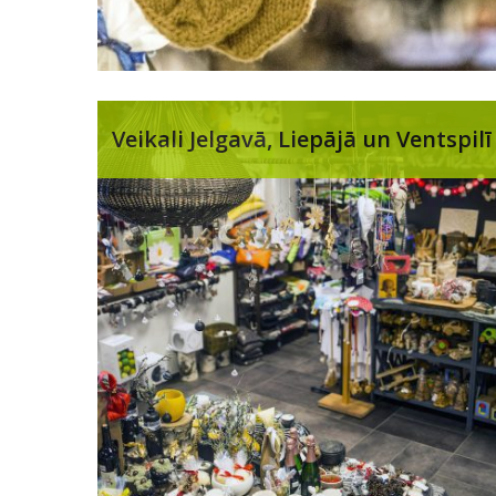
Veikali Jelgavā, Liepājā un Ventspilī