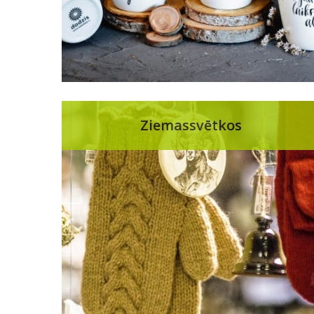
Ziemassvētkos