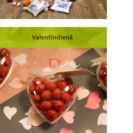
Valentīndienā