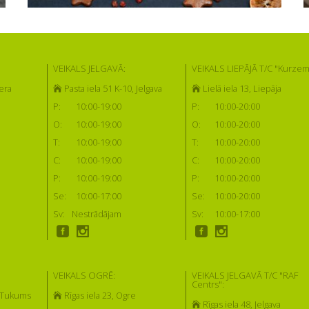
VEIKALS JELGAVĀ:
VEIKALS LIEPĀJĀ T/C "Kurzem
era
Pasta iela 51 K-10, Jelgava
Lielā iela 13, Liepāja
P:
10:00-19:00
P:
10:00-20:00
O:
10:00-19:00
O:
10:00-20:00
T:
10:00-19:00
T:
10:00-20:00
C:
10:00-19:00
C:
10:00-20:00
P:
10:00-19:00
P:
10:00-20:00
Se:
10:00-17:00
Se:
10:00-20:00
Sv:
Nestrādājam
Sv:
10:00-17:00
VEIKALS OGRĒ:
VEIKALS JELGAVĀ T/C "RAF
Centrs":
, Tukums
Rīgas iela 23, Ogre
Rīgas iela 48, Jelgava