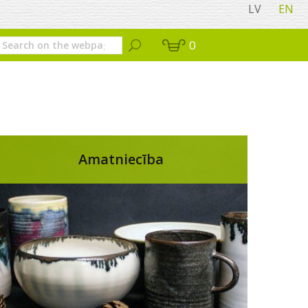
LV
EN
0
Amatniecība