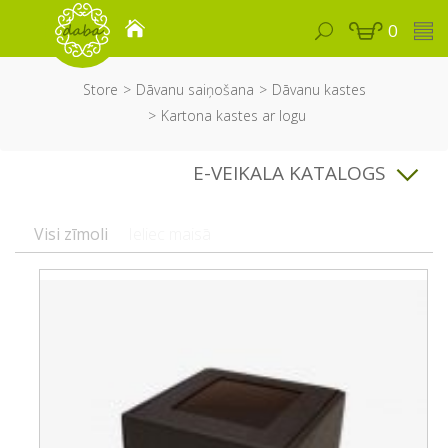
0
Store
Dāvanu saiņošana
Dāvanu kastes
Kartona kastes ar logu
E-VEIKALA KATALOGS
Visi zīmoli
Ieliec maisā