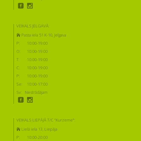
VEIKALS JELGAVĀ:
Pasta iela 51 K-10, Jelgava
P:
10:00-19:00
O:
10:00-19:00
T:
10:00-19:00
C:
10:00-19:00
P:
10:00-19:00
Se:
10:00-17:00
Sv:
Nestrādājam
VEIKALS LIEPĀJĀ T/C "Kurzeme":
Lielā iela 13, Liepāja
P:
10:00-20:00