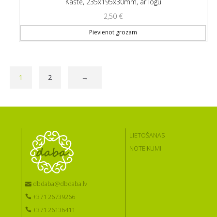
Kaste, 235x195x30mm, ar logu
2,50
€
Pievienot grozam
1
2
→
LIETOŠANAS
NOTEIKUMI
dbdaba@dbdaba.lv
+371 26739266
+371 26136411