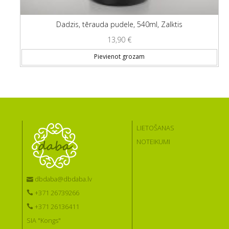
Dadzis, tērauda pudele, 540ml, Zalktis
13,90
€
Pievienot grozam
LIETOŠANAS
NOTEIKUMI
dbdaba@dbdaba.lv
+371 26739266
+371 26136411
SIA "Kongs"