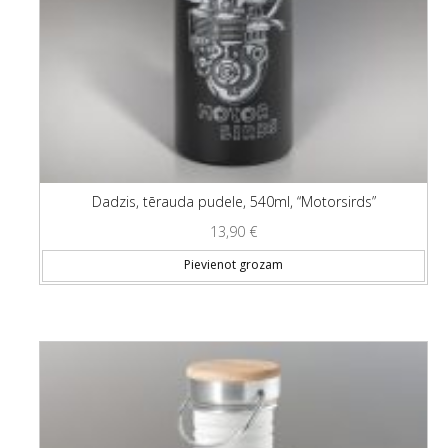
Dadzis, tērauda pudele, 540ml, “Motorsirds”
13,90
€
Pievienot grozam