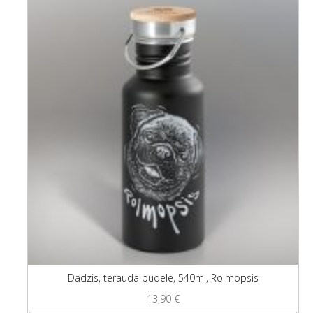
Dadzis, tērauda pudele, 540ml, Rolmopsis
13,90
€