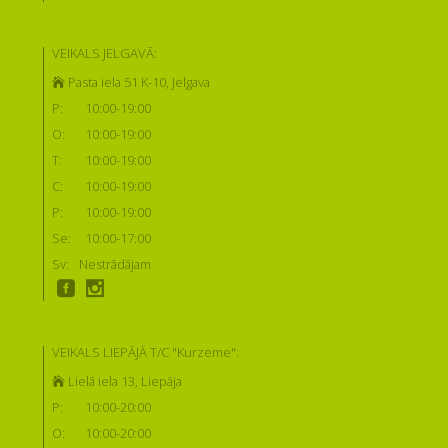
VEIKALS JELGAVĀ:
Pasta iela 51 K-10, Jelgava
P:
10:00-19:00
O:
10:00-19:00
T:
10:00-19:00
C:
10:00-19:00
P:
10:00-19:00
Se:
10:00-17:00
Sv:
Nestrādājam
VEIKALS LIEPĀJĀ T/C "Kurzeme":
Lielā iela 13, Liepāja
P:
10:00-20:00
O:
10:00-20:00