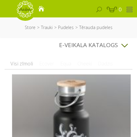
0
Store
Trauki
Pudeles
Tērauda pudeles
E-VEIKALA KATALOGS
Visi zīmoli
Ecover
Equa
Cheeki
Dadzis