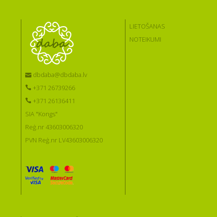
LIETOŠANAS
NOTEIKUMI
dbdaba@dbdaba.lv
+371 26739266
+371 26136411
SIA "Kongs"
Reģ.nr 43603006320
PVN Reģ.nr LV43603006320