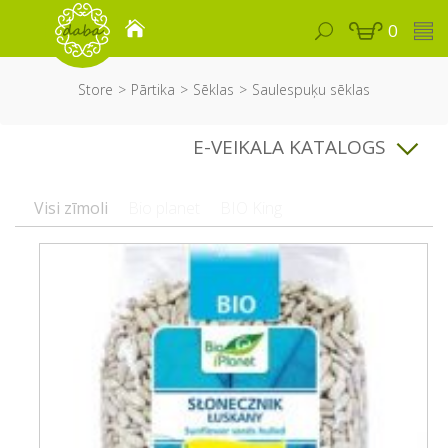
0
Store
Pārtika
Sēklas
Saulespuķu sēklas
E-VEIKALA KATALOGS
Visi zīmoli
Bio planet
BIO King