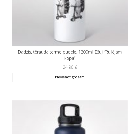
Dadzis, tērauda termo pudele, 1200ml, Ežuļi “Rullējam
kopā”
24,90
€
Pievienot grozam