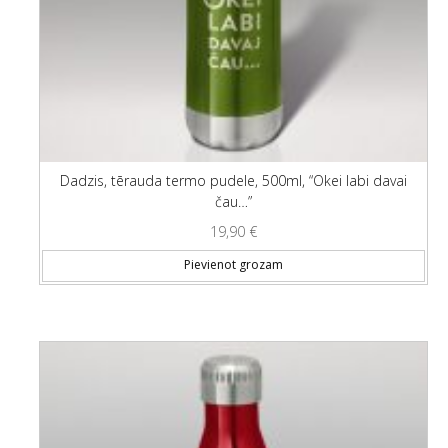
Dadzis, tērauda termo pudele, 500ml, “Okei labi davai
čau…”
19,90
€
Pievienot grozam