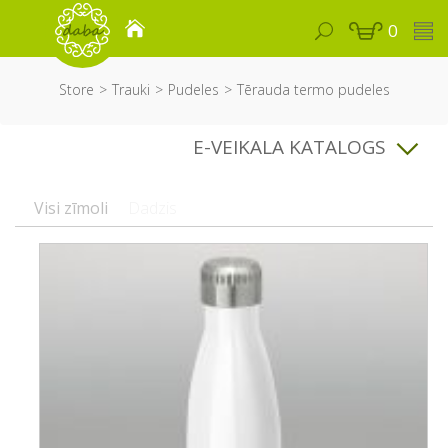
0
Store
Trauki
Pudeles
Tērauda termo pudeles
E-VEIKALA KATALOGS
Visi zīmoli
Dadzis