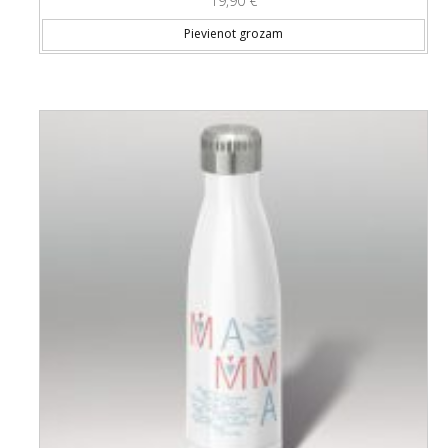
19,90
€
Pievienot grozam