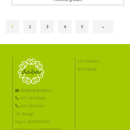
1
2
3
4
5
→
LIETOŠANAS
NOTEIKUMI
dbdaba@dbdaba.lv
+371 26739266
+371 26136411
SIA "Kongs"
Reģ.nr 43603006320
PVN Reģ.nr LV43603006320