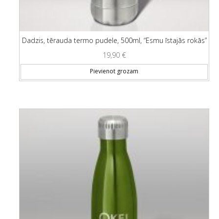
Dadzis, tērauda termo pudele, 500ml, “Esmu īstajās rokās”
19,90
€
Pievienot grozam