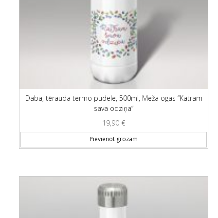
Daba, tērauda termo pudele, 500ml, Meža ogas “Katram
sava odziņa”
19,90
€
Pievienot grozam