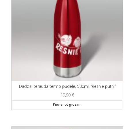
Dadzis, tērauda termo pudele, 500ml, “Resnie putni”
19,90
€
Pievienot grozam