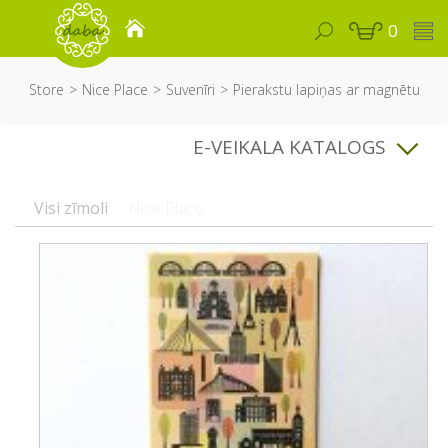
0
Store
Nice Place
Suvenīri
Pierakstu lapiņas ar magnētu
E-VEIKALA KATALOGS
Visi zīmoli
Nice Place