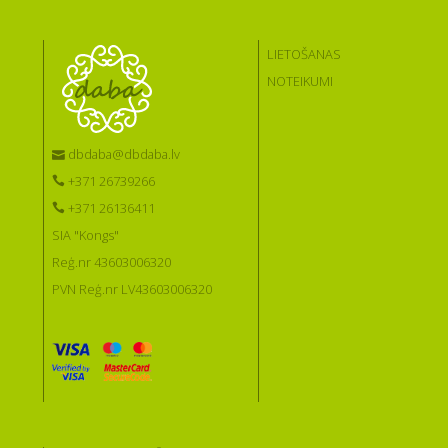
LIETOŠANAS
NOTEIKUMI
dbdaba@dbdaba.lv
+371 26739266
+371 26136411
SIA "Kongs"
Reģ.nr 43603006320
PVN Reģ.nr LV43603006320