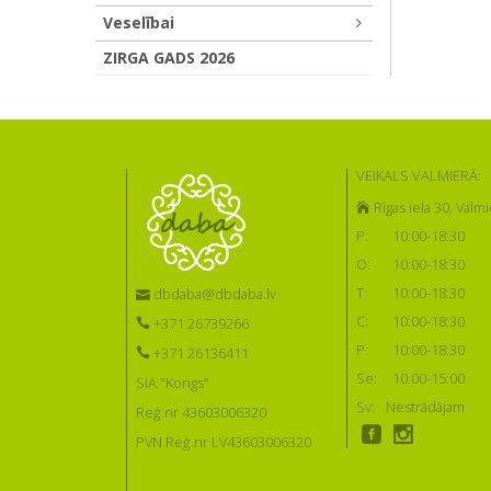
Veselībai
ZIRGA GADS 2026
VEIKALS VALMIERĀ:
Rīgas iela 30, Valmi
P:
10:00-18:30
O:
10:00-18:30
T:
10:00-18:30
dbdaba@dbdaba.lv
C:
10:00-18:30
+371 26739266
P:
10:00-18:30
+371 26136411
Se:
10:00-15:00
SIA "Kongs"
Sv:
Nestrādājam
Reģ.nr 43603006320
PVN Reģ.nr LV43603006320