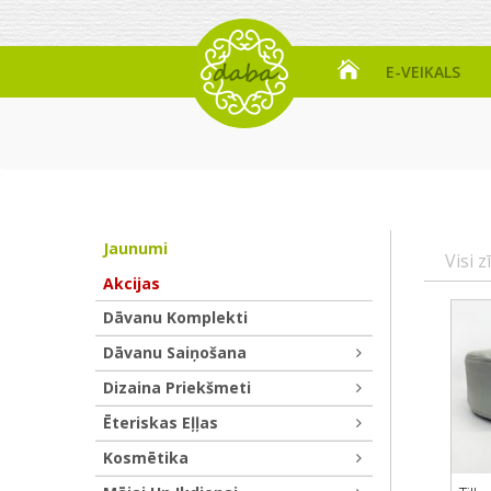
E-VEIKALS
Jaunumi
Visi z
Akcijas
Dāvanu Komplekti
Dāvanu Saiņošana
Dizaina Priekšmeti
Ēteriskas Eļļas
Kosmētika