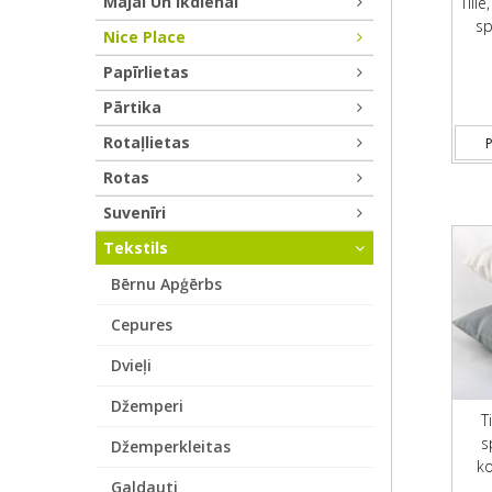
Mājai Un Ikdienai
Tille
sp
Nice Place
Papīrlietas
Pārtika
Rotaļlietas
P
Rotas
Suvenīri
Tekstils
Bērnu Apģērbs
Cepures
Dvieļi
Džemperi
T
s
Džemperkleitas
ko
Galdauti