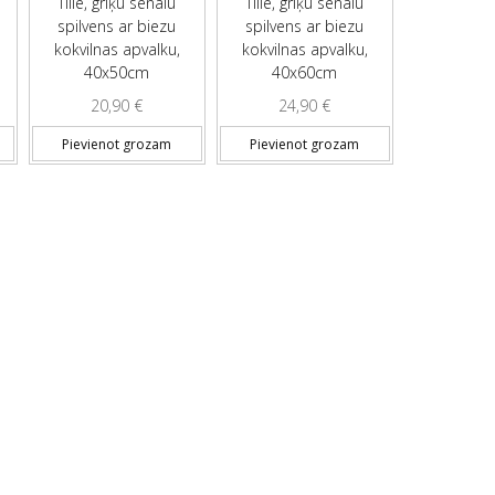
Tille, griķu sēnalu
Tille, griķu sēnalu
spilvens ar biezu
spilvens ar biezu
kokvilnas apvalku,
kokvilnas apvalku,
40x50cm
40x60cm
20,90
€
24,90
€
Pievienot grozam
Pievienot grozam