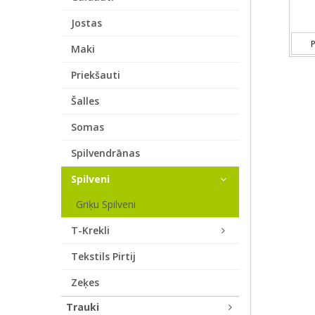
Jostas
P
Maki
Priekšauti
Šalles
Somas
Spilvendrānas
Spilveni
Griķu Spilveni
T-Krekli
Tekstils Pirtij
Zeķes
Trauki