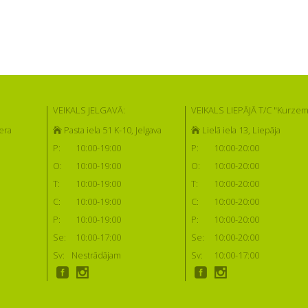
VEIKALS JELGAVĀ:
VEIKALS LIEPĀJĀ T/C "Kurzem
era
Pasta iela 51 K-10, Jelgava
Lielā iela 13, Liepāja
P:
10:00-19:00
P:
10:00-20:00
O:
10:00-19:00
O:
10:00-20:00
T:
10:00-19:00
T:
10:00-20:00
C:
10:00-19:00
C:
10:00-20:00
P:
10:00-19:00
P:
10:00-20:00
Se:
10:00-17:00
Se:
10:00-20:00
Sv:
Nestrādājam
Sv:
10:00-17:00