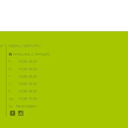
e":
VEIKALS VENTSPILĪ:
Annas iela 2, Ventspils
P:
10:00-18:30
O:
10:00-18:30
T:
10:00-18:30
C:
10:00-18:30
P:
10:00-18:30
Se:
10:00-15:00
Sv:
Nestrādājam