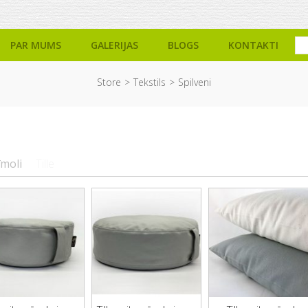
PAR MUMS
GALERIJAS
BLOGS
KONTAKTI
Store
Tekstils
Spilveni
īmoli
Tille