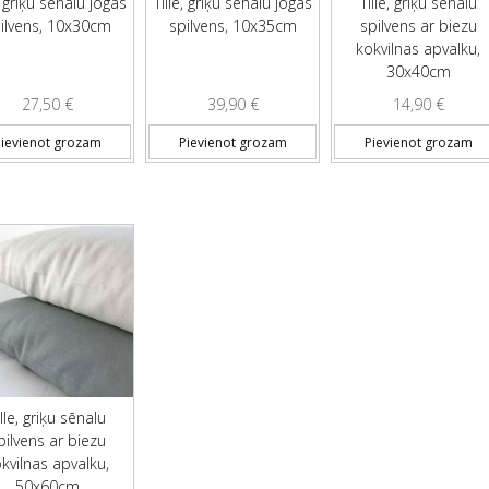
, griķu sēnalu jogas
Tille, griķu sēnalu jogas
Tille, griķu sēnalu
ilvens, 10x30cm
spilvens, 10x35cm
spilvens ar biezu
kokvilnas apvalku,
30x40cm
27,50
€
39,90
€
14,90
€
ievienot grozam
Pievienot grozam
Pievienot grozam
ille, griķu sēnalu
pilvens ar biezu
kvilnas apvalku,
50x60cm