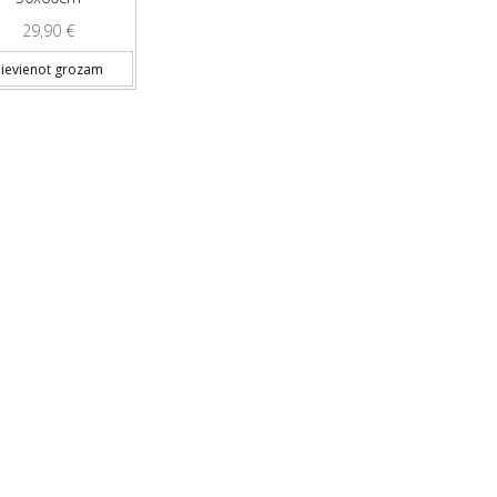
29,90
€
ievienot grozam