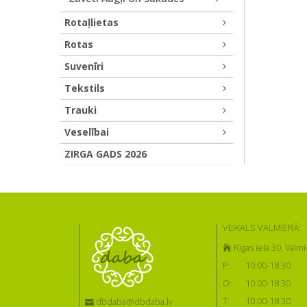
Rotaļlietas
Rotas
Suvenīri
Tekstils
Trauki
Veselībai
ZIRGA GADS 2026
VEIKALS VALMIERĀ:
Rīgas iela 30, Valmi
P:
10:00-18:30
O:
10:00-18:30
T:
10:00-18:30
dbdaba@dbdaba.lv