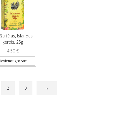
šu tējas, Islandes
ķērpis, 25g
4,50
€
ievienot grozam
2
3
→