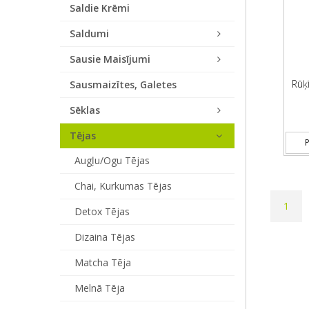
Saldie Krēmi
Saldumi
Sausie Maisījumi
Rūķī
Sausmaizītes, Galetes
Sēklas
Tējas
P
Augļu/ogu Tējas
Chai, Kurkumas Tējas
1
Detox Tējas
Dizaina Tējas
Matcha Tēja
Melnā Tēja