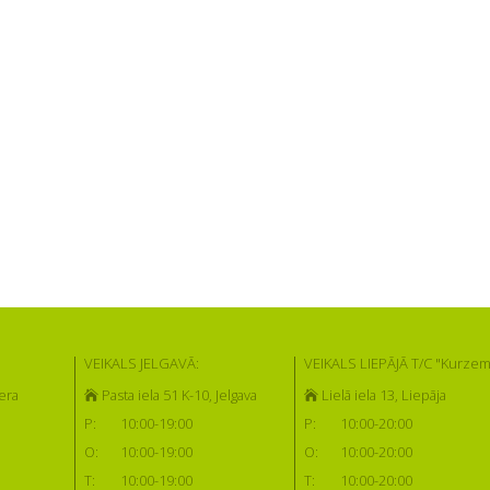
VEIKALS JELGAVĀ:
VEIKALS LIEPĀJĀ T/C "Kurzem
era
Pasta iela 51 K-10, Jelgava
Lielā iela 13, Liepāja
P:
10:00-19:00
P:
10:00-20:00
O:
10:00-19:00
O:
10:00-20:00
T:
10:00-19:00
T:
10:00-20:00