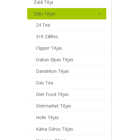
Zaļā Tēja
Zāļu Tējas
24 Tea
3×9 Zālītes
Clipper Tējas
Dabas Elpas Tējas
Dandelion Tējas
Das Tea
Diet Food Tējas
Dietmarket Tējas
Holle Tējas
Kalna Dārzu Tējas