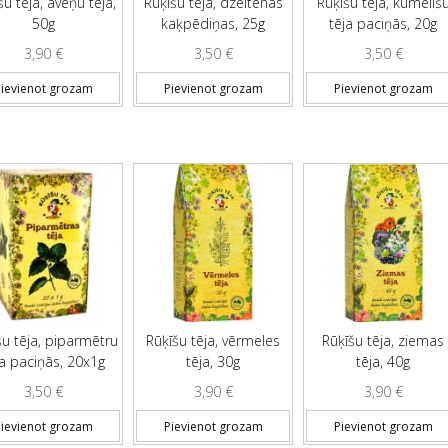
šu tēja, aveņu tēja,
Rūķīšu tēja, dzeltenās
Rūķīšu tēja, kumelīš
50g
kaķpēdiņas, 25g
tēja paciņās, 20g
3,90
€
3,50
€
3,50
€
ievienot grozam
Pievienot grozam
Pievienot grozam
šu tēja, piparmētru
Rūķīšu tēja, vērmeles
Rūķīšu tēja, ziemas
ja paciņās, 20x1g
tēja, 30g
tēja, 40g
3,50
€
3,90
€
3,90
€
ievienot grozam
Pievienot grozam
Pievienot grozam