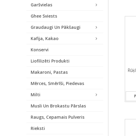
Garšvielas
Ghee Sviests
Graudaugi Un Pākšaugi
Kafija, Kakao
Konservi
Liofilizēti Produkti
Rūķī
Makaroni, Pastas
Mērces, Smērīši, Piedevas
Milti
P
Musli Un Brokastu Pārslas
Raugs, Cepamais Pulveris
Rieksti