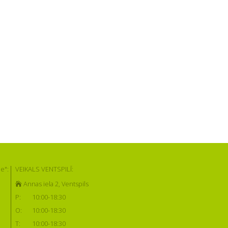
e":
VEIKALS VENTSPILĪ:
Annas iela 2, Ventspils
P:
10:00-18:30
O:
10:00-18:30
T:
10:00-18:30