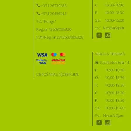
C:
10:00-18:30
+371 26739266
P:
10:00-18:30
+371 26136411
Se:
10:00-15:00
SIA "Kongs"
Sv:
Nestrādājam
Reģ.nr 43603006320
PVN Reģ.nr LV43603006320
VEIKALS TUKUMĀ
Elizabetes iela 14
P:
10:00-18:30
LIETOŠANAS NOTEIKUMI
O:
10:00-18:30
T:
10:00-18:30
C:
10:00-18:30
P:
10:00-18:30
Se:
10:00-15:00
Sv:
Nestrādājam