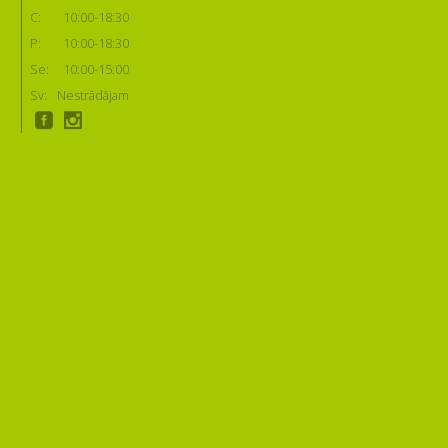
C:
10:00-18:30
P:
10:00-18:30
Se:
10:00-15:00
Sv:
Nestrādājam