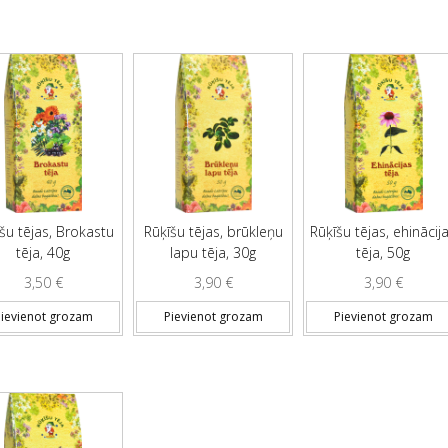
šu tējas, Brokastu
Rūķīšu tējas, brūkleņu
Rūķīšu tējas, ehinācij
tēja, 40g
lapu tēja, 30g
tēja, 50g
3,50
€
3,90
€
3,90
€
ievienot grozam
Pievienot grozam
Pievienot grozam