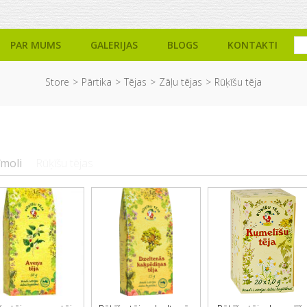
PAR MUMS
GALERIJAS
BLOGS
KONTAKTI
Store
Pārtika
Tējas
Zāļu tējas
Rūķīšu tēja
īmoli
Rūķīšu tējas