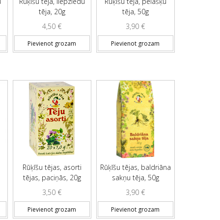
u
Rūķīšu tēja, liepziedu
Rūķīšu tēja, pelašķu
tēja, 20g
tēja, 50g
4,50
€
3,90
€
Pievienot grozam
Pievienot grozam
Rūķīšu tējas, asorti
Rūķīšu tējas, baldriāna
tējas, paciņās, 20g
sakņu tēja, 50g
3,50
€
3,90
€
Pievienot grozam
Pievienot grozam