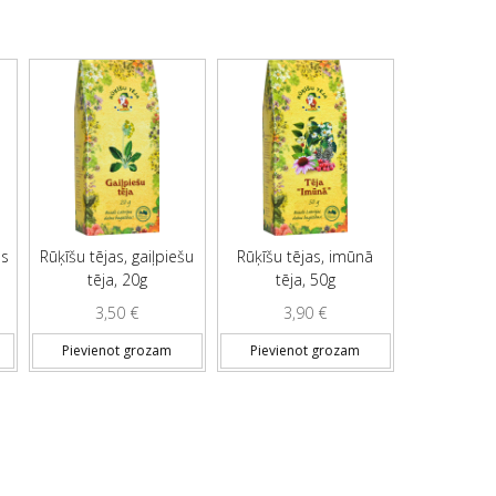
as
Rūķīšu tējas, gaiļpiešu
Rūķīšu tējas, imūnā
tēja, 20g
tēja, 50g
3,50
€
3,90
€
Pievienot grozam
Pievienot grozam