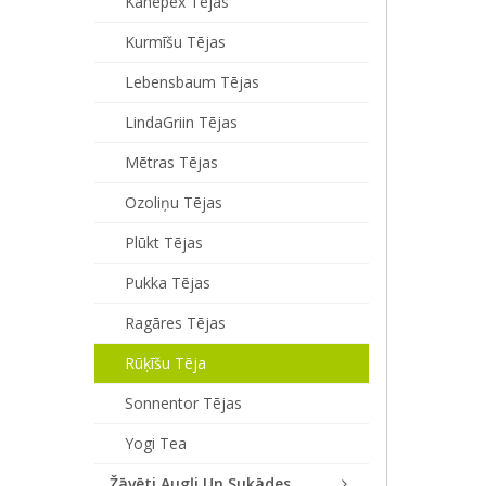
Kanepex Tējas
Kurmīšu Tējas
Lebensbaum Tējas
LindaGriin Tējas
Mētras Tējas
Ozoliņu Tējas
Plūkt Tējas
Pukka Tējas
Ragāres Tējas
Rūķīšu Tēja
Sonnentor Tējas
Yogi Tea
Žāvēti Augļi Un Sukādes