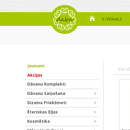
E-VEIKALS
Jaunumi
Visi z
Akcijas
Dāvanu Komplekti
Dāvanu Saiņošana
Dizaina Priekšmeti
Ēteriskas Eļļas
Kosmētika