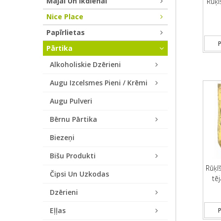
Mājai Un Ikdienai
Rūķī
Nice Place
Papīrlietas
P
Pārtika
Alkoholiskie Dzērieni
Augu Izcelsmes Pieni / Krēmi
Augu Pulveri
Bērnu Pārtika
Biezeņi
Bišu Produkti
Rūķī
Čipsi Un Uzkodas
tē
Dzērieni
Eļļas
P