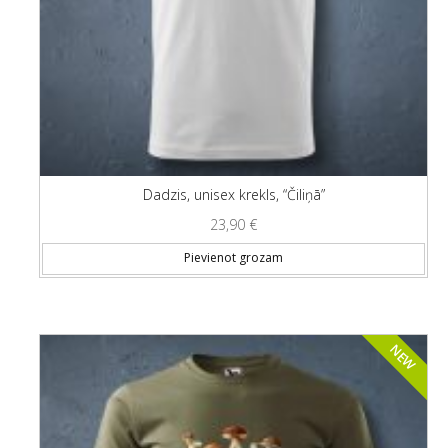
Dadzis, unisex krekls, “Čiliņā”
23,90
€
Thi
Pievienot grozam
NEW