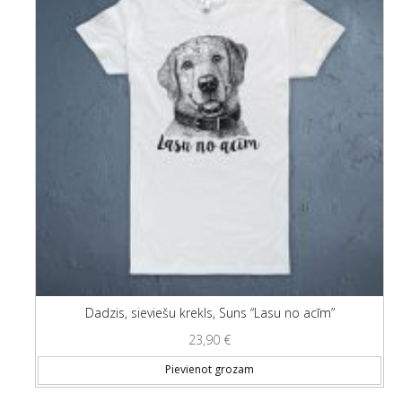
Dadzis, sieviešu krekls, Suns “Lasu no acīm”
23,90
€
Thi
Pievienot grozam