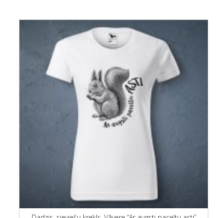
Dadzis, sieviešu krekls, Vāvere “Ar augsti paceltu asti”