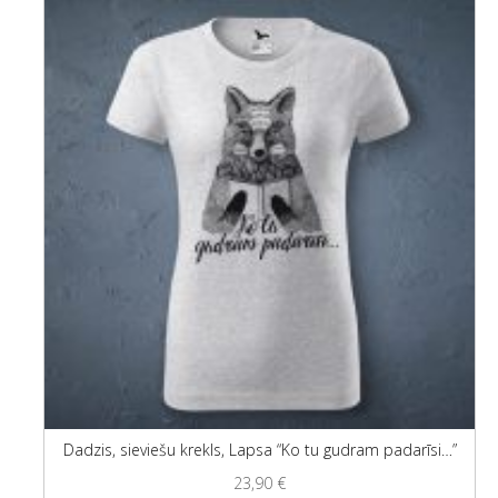
Dadzis, sieviešu krekls, Lapsa “Ko tu gudram padarīsi…”
23,90
€