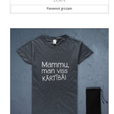
23,90
€
Thi
Pievienot grozam