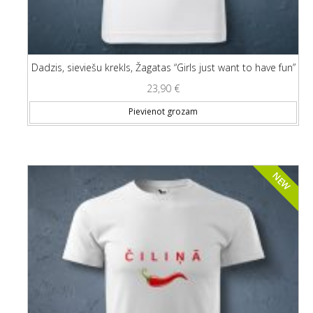
Dadzis, sieviešu krekls, Žagatas “Girls just want to have fun”
23,90
€
Thi
Pievienot grozam
NEW