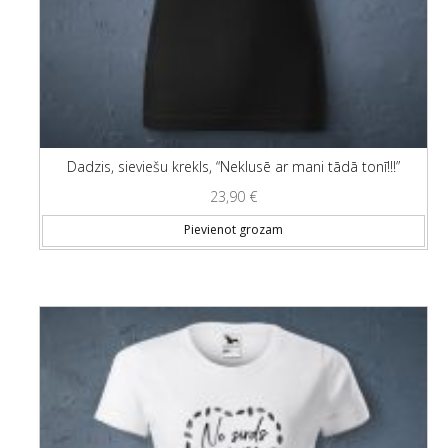
Dadzis, sieviešu krekls, “Neklusē ar mani tādā tonī!!!”
23,90
€
Thi
Pievienot grozam