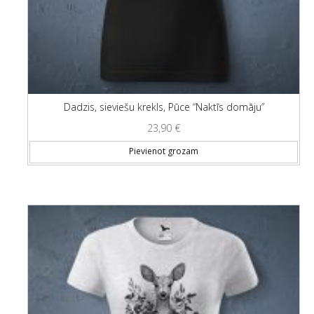
Dadzis, sieviešu krekls, Pūce “Naktīs domāju”
23,90
€
Thi
Pievienot grozam