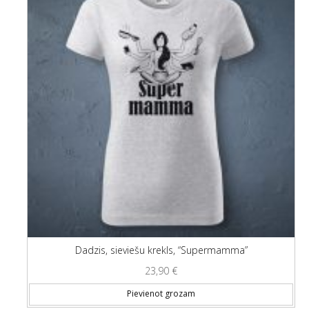
Dadzis, sieviešu krekls, “Supermamma”
23,90
€
Thi
Pievienot grozam