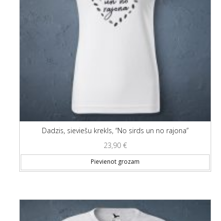
Dadzis, sieviešu krekls, “No sirds un no rajona”
23,90
€
Thi
Pievienot grozam