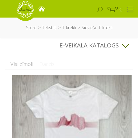
0
Store
Tekstils
T-krekli
Sieviešu T-krekli
E-VEIKALA KATALOGS
Visi zīmoli
Dadzis