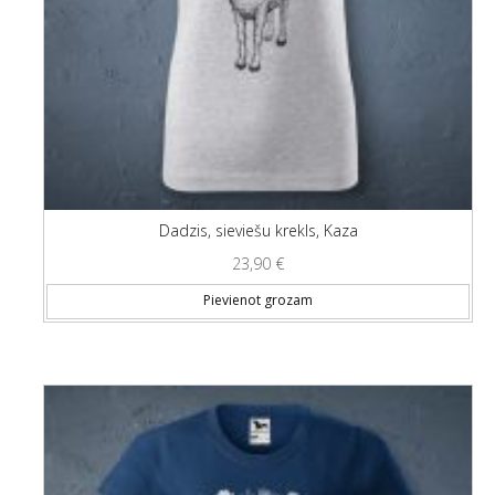
Dadzis, sieviešu krekls, Kaza
23,90
€
Thi
Pievienot grozam