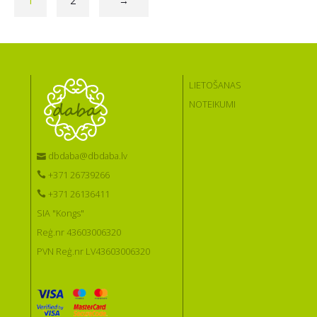
1
2
→
LIETOŠANAS
NOTEIKUMI
dbdaba@dbdaba.lv
+371 26739266
+371 26136411
SIA "Kongs"
Reģ.nr 43603006320
PVN Reģ.nr LV43603006320