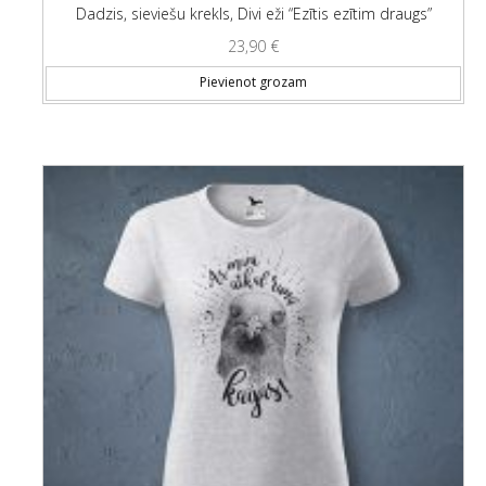
Dadzis, sieviešu krekls, Divi eži “Ezītis ezītim draugs”
23,90
€
Thi
Pievienot grozam