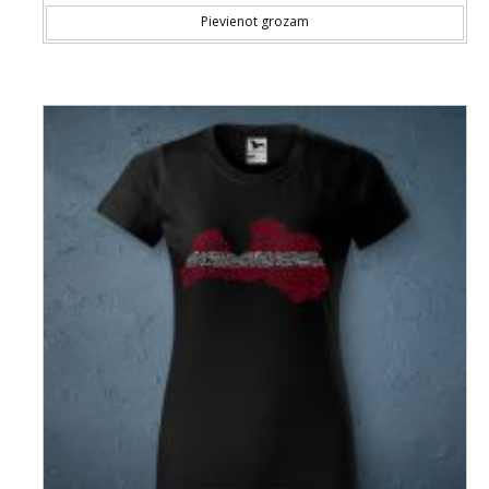
Thi
Pievienot grozam