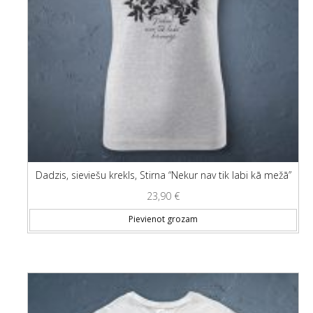
Dadzis, sieviešu krekls, Stirna “Nekur nav tik labi kā mežā”
23,90
€
Thi
Pievienot grozam