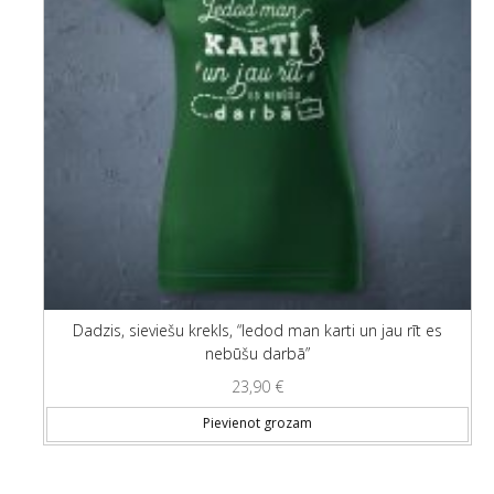
Dadzis, sieviešu krekls, “Iedod man karti un jau rīt es
nebūšu darbā”
23,90
€
Thi
Pievienot grozam