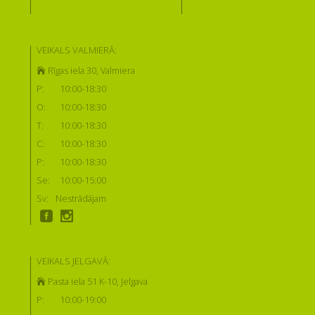
VEIKALS VALMIERĀ:
Rīgas iela 30, Valmiera
P:
10:00-18:30
O:
10:00-18:30
T:
10:00-18:30
C:
10:00-18:30
P:
10:00-18:30
Se:
10:00-15:00
Sv:
Nestrādājam
VEIKALS JELGAVĀ:
Pasta iela 51 K-10, Jelgava
P:
10:00-19:00