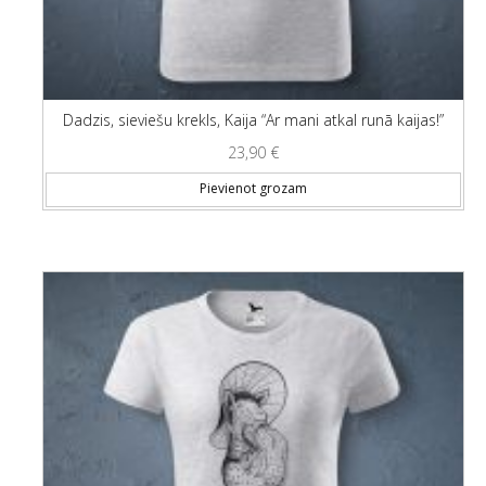
Dadzis, sieviešu krekls, Kaija “Ar mani atkal runā kaijas!”
23,90
€
Thi
Pievienot grozam