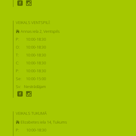
VEIKALS VENTSPILĪ:
Annas iela 2, Ventspils
P:
10:00-18:30
O:
10:00-18:30
T:
10:00-18:30
C:
10:00-18:30
P:
10:00-18:30
Se:
10:00-15:00
Sv:
Nestrādājam
VEIKALS TUKUMĀ
Elizabetes iela 14, Tukums
P:
10:00-18:30