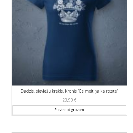
Dadzis, sieviešu krekls, Kronis “Es meitiņa kā rozīte”
23,90
€
Thi
Pievienot grozam