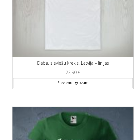
Daba, sieviešu krekls, Latvija – līnijas
23,90
€
Thi
Pievienot grozam