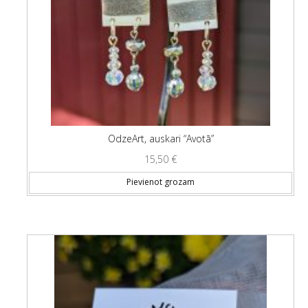
OdzeArt, auskari “Avotā”
15,50
€
Pievienot grozam