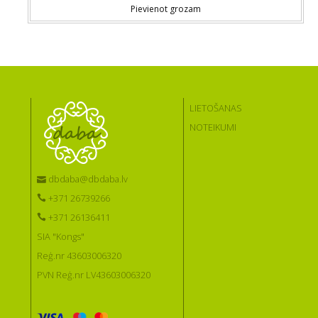
Pievienot grozam
LIETOŠANAS
NOTEIKUMI
dbdaba@dbdaba.lv
+371 26739266
+371 26136411
SIA "Kongs"
Reģ.nr 43603006320
PVN Reģ.nr LV43603006320