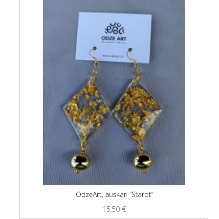
OdzeArt, auskari “Starot”
15,50
€