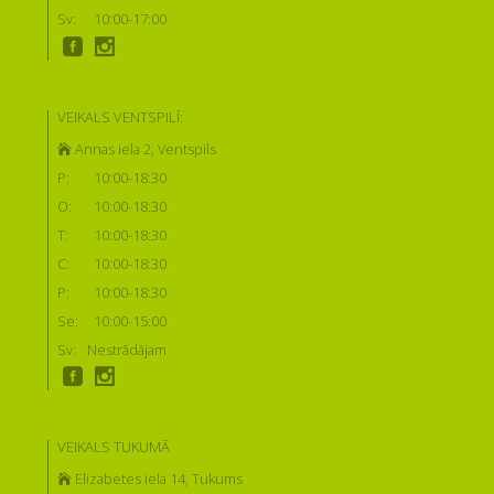
Sv:
10:00-17:00
VEIKALS VENTSPILĪ:
Annas iela 2, Ventspils
P:
10:00-18:30
O:
10:00-18:30
T:
10:00-18:30
C:
10:00-18:30
P:
10:00-18:30
Se:
10:00-15:00
Sv:
Nestrādājam
VEIKALS TUKUMĀ
Elizabetes iela 14, Tukums