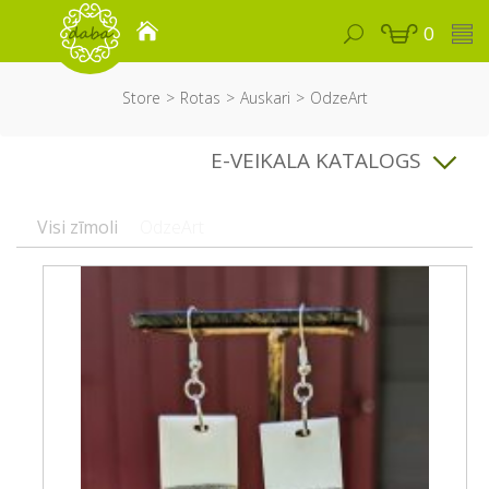
0
Store
Rotas
Auskari
OdzeArt
E-VEIKALA KATALOGS
Visi zīmoli
OdzeArt