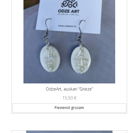
OdzeArt, auskari “Grieze”
15,50
€
Pievienot grozam