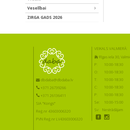
Veselībai
ZIRGA GADS 2026
VEIKALS VALMIERĀ:
Rīgas iela 30, Valmi
P:
10:00-18:30
O:
10:00-18:30
T:
10:00-18:30
dbdaba@dbdaba.lv
C:
10:00-18:30
+371 26739266
P:
10:00-18:30
+371 26136411
Se:
10:00-15:00
SIA "Kongs"
Sv:
Nestrādājam
Reģ.nr 43603006320
PVN Reģ.nr LV43603006320