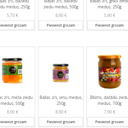
ļļas z/s, dažādu
Baļļas z/s, dažādu
Baļlas z/s, griķu zied
edu medus, 250g
ziedu medus, 500g
medus, 250g
5,70
€
8,90
€
5,90
€
ievienot grozam
Pievienot grozam
Pievienot grozam
as z/s, meža ziedu
Baļlas z/s, viršu medus,
Blūms, dažādu zied
medus, 500g
250g
medus, 700g
8,90
€
8,90
€
7,90
€
ievienot grozam
Pievienot grozam
Pievienot grozam