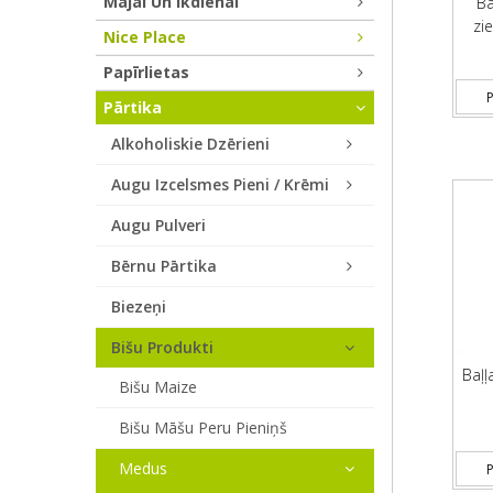
Mājai Un Ikdienai
Ba
zi
Nice Place
Papīrlietas
P
Pārtika
Alkoholiskie Dzērieni
Augu Izcelsmes Pieni / Krēmi
Augu Pulveri
Bērnu Pārtika
Biezeņi
Bišu Produkti
Baļļ
Bišu Maize
Bišu Māšu Peru Pieniņš
Medus
P