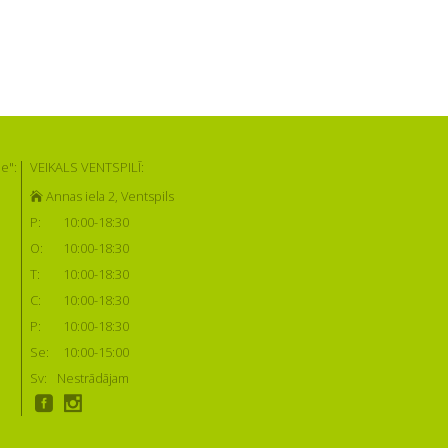
e":
VEIKALS VENTSPILĪ:
Annas iela 2, Ventspils
P:
10:00-18:30
O:
10:00-18:30
T:
10:00-18:30
C:
10:00-18:30
P:
10:00-18:30
Se:
10:00-15:00
Sv:
Nestrādājam