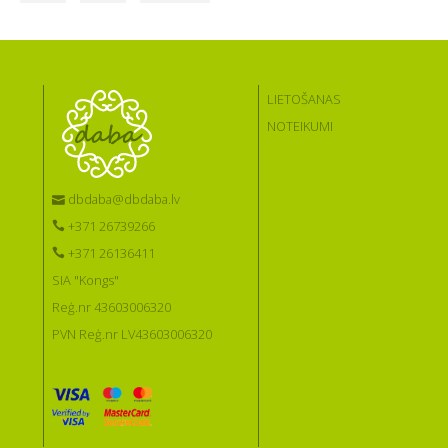
LIETOŠANAS
NOTEIKUMI
dbdaba@dbdaba.lv
+371 26739266
+371 26136411
SIA "Kongs"
Reģ.nr 43603006320
PVN Reģ.nr LV43603006320