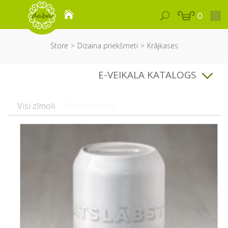
0
Store
Dizaina priekšmeti
Krājkases
E-VEIKALA KATALOGS
Visi zīmoli
Treasure Box