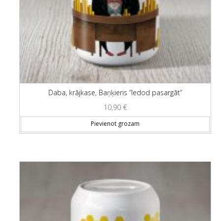
Daba, krājkase, Baņķieris “Iedod pasargāt”
10,90
€
Pievienot grozam