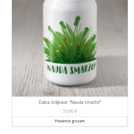
Daba, krājkase, “Nauda smaržo!”
10,90
€
Pievienot grozam