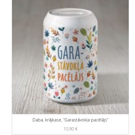
Daba, krājkase, “Garastāvokļa pacēlājs”
10,90
€