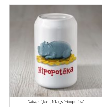
Daba, krājkase, Nīlzirgs “Hipopotēka”