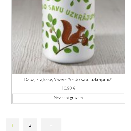
Daba, krājkase, Vāvere “Veido savu uzkrājumu!”
10,90
€
Pievienot grozam
1
2
→