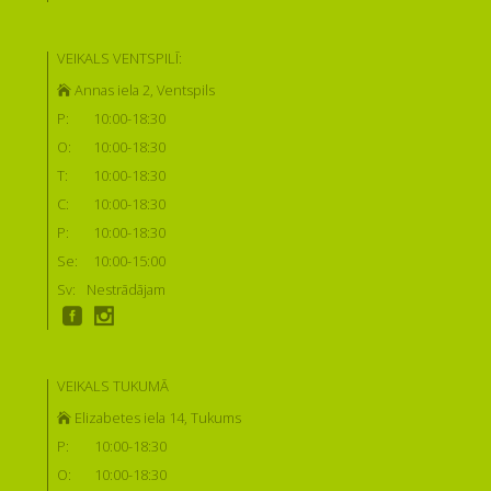
VEIKALS VENTSPILĪ:
Annas iela 2, Ventspils
P:
10:00-18:30
O:
10:00-18:30
T:
10:00-18:30
C:
10:00-18:30
P:
10:00-18:30
Se:
10:00-15:00
Sv:
Nestrādājam
VEIKALS TUKUMĀ
Elizabetes iela 14, Tukums
P:
10:00-18:30
O:
10:00-18:30