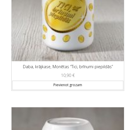
Daba, krājkase, Monētas “Tici, brīnumi piepildās”
10,90
€
Pievienot grozam