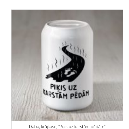
Daba, krājkase, “Piķis uz karstām pēdām”