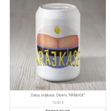
Daba, krājkase, Dibens “KRĀJKASE”
10,90
€
Pievienot grozam