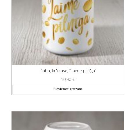
Daba, krājkase, “Laime pilnīga”
10,90
€
Pievienot grozam