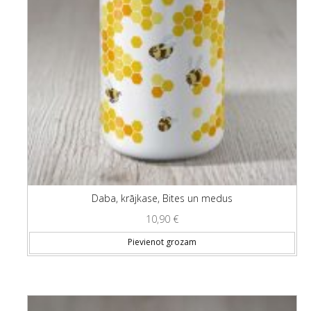
Daba, krājkase, Bites un medus
10,90
€
Pievienot grozam