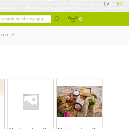
LV
EN
0
n suflē