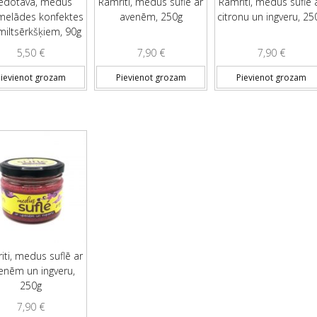
edotava, medus
Rāmriti, medus suflē ar
Rāmriti, medus suflē 
elādes konfektes
avenēm, 250g
citronu un ingveru, 25
miltsērkšķiem, 90g
5,50
€
7,90
€
7,90
€
ievienot grozam
Pievienot grozam
Pievienot grozam
iti, medus suflē ar
enēm un ingveru,
250g
7,90
€