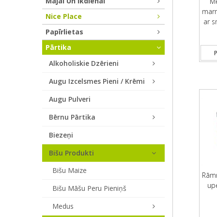
Mājai Un Ikdienai
M
marm
Nice Place
ar s
Papīrlietas
Pārtika
P
Alkoholiskie Dzērieni
Augu Izcelsmes Pieni / Krēmi
Augu Pulveri
Bērnu Pārtika
Biezeņi
Bišu Produkti
Bišu Maize
Rāmr
up
Bišu Māšu Peru Pieniņš
Medus