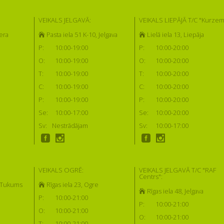
VEIKALS JELGAVĀ:
VEIKALS LIEPĀJĀ T/C "Kurzem
era
Pasta iela 51 K-10, Jelgava
Lielā iela 13, Liepāja
P:
10:00-19:00
P:
10:00-20:00
O:
10:00-19:00
O:
10:00-20:00
T:
10:00-19:00
T:
10:00-20:00
C:
10:00-19:00
C:
10:00-20:00
P:
10:00-19:00
P:
10:00-20:00
Se:
10:00-17:00
Se:
10:00-20:00
Sv:
Nestrādājam
Sv:
10:00-17:00
VEIKALS OGRĒ:
VEIKALS JELGAVĀ T/C "RAF
Centrs":
, Tukums
Rīgas iela 23, Ogre
Rīgas iela 48, Jelgava
P:
10:00-21:00
P:
10:00-21:00
O:
10:00-21:00
O:
10:00-21:00
T:
10:00-21:00