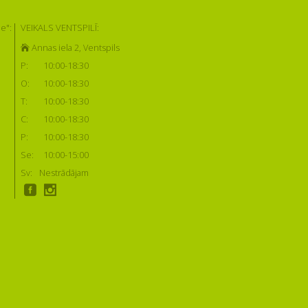
e":
VEIKALS VENTSPILĪ:
Annas iela 2, Ventspils
P:
10:00-18:30
O:
10:00-18:30
T:
10:00-18:30
C:
10:00-18:30
P:
10:00-18:30
Se:
10:00-15:00
Sv:
Nestrādājam