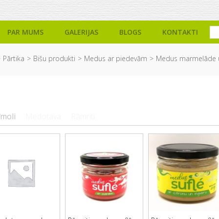
PAR MUMS
GALERIJAS
BLOGS
KONTAKTI
Pārtika
Bišu produkti
Medus ar piedevām
Medus marmelāde u
īmoli
Medotava
Rāmriti