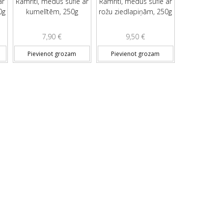
ar
Rāmriti, medus suflē ar
Rāmriti, medus suflē ar
0g
kumelītēm, 250g
rožu ziedlapiņām, 250g
7,90
€
9,50
€
Pievienot grozam
Pievienot grozam