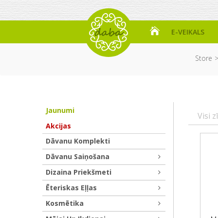
E-VEIKALS
Store
Jaunumi
Visi z
Akcijas
Dāvanu Komplekti
Dāvanu Saiņošana
Dizaina Priekšmeti
Ēteriskas Eļļas
Kosmētika