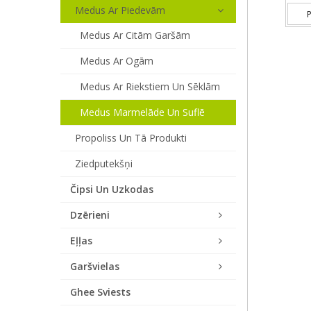
Medus Ar Piedevām
P
Medus Ar Citām Garšām
Medus Ar Ogām
Medus Ar Riekstiem Un Sēklām
Medus Marmelāde Un Suflē
Propoliss Un Tā Produkti
Ziedputekšņi
Čipsi Un Uzkodas
Dzērieni
Eļļas
Garšvielas
Ghee Sviests