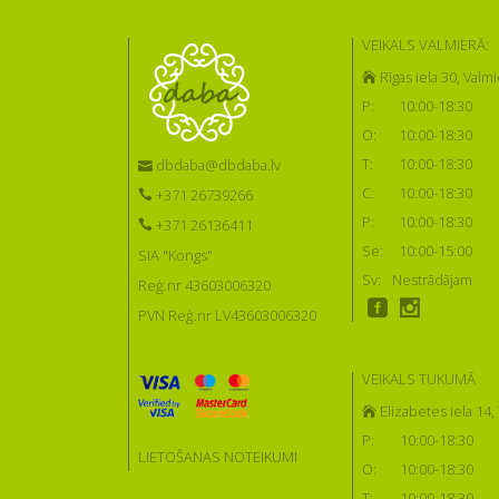
VEIKALS VALMIERĀ:
Rīgas iela 30, Valmi
P:
10:00-18:30
O:
10:00-18:30
T:
10:00-18:30
dbdaba@dbdaba.lv
C:
10:00-18:30
+371 26739266
P:
10:00-18:30
+371 26136411
Se:
10:00-15:00
SIA "Kongs"
Sv:
Nestrādājam
Reģ.nr 43603006320
PVN Reģ.nr LV43603006320
VEIKALS TUKUMĀ
Elizabetes iela 14
P:
10:00-18:30
LIETOŠANAS NOTEIKUMI
O:
10:00-18:30
T:
10:00-18:30