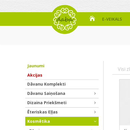
E-VEIKALS
Jaunumi
Visi z
Akcijas
Dāvanu Komplekti
Dāvanu Saiņošana
Dizaina Priekšmeti
Ēteriskas Eļļas
Kosmētika