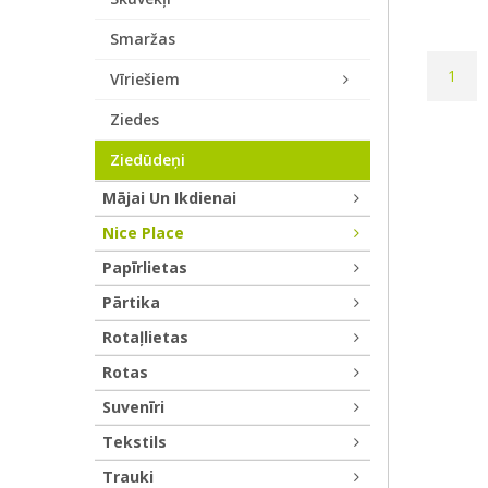
Smaržas
1
Vīriešiem
Ziedes
Ziedūdeņi
Mājai Un Ikdienai
Nice Place
Papīrlietas
Pārtika
Rotaļlietas
Rotas
Suvenīri
Tekstils
Trauki