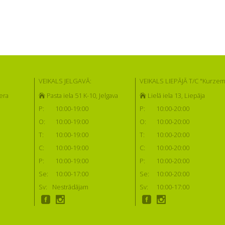
VEIKALS JELGAVĀ:
VEIKALS LIEPĀJĀ T/C "Kurzem
era
Pasta iela 51 K-10, Jelgava
Lielā iela 13, Liepāja
P:
10:00-19:00
P:
10:00-20:00
O:
10:00-19:00
O:
10:00-20:00
T:
10:00-19:00
T:
10:00-20:00
C:
10:00-19:00
C:
10:00-20:00
P:
10:00-19:00
P:
10:00-20:00
Se:
10:00-17:00
Se:
10:00-20:00
Sv:
Nestrādājam
Sv:
10:00-17:00