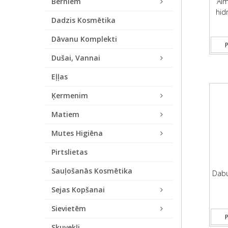
Bērniem
Alm
hid
Dadzis Kosmētika
Dāvanu Komplekti
P
Dušai, Vannai
Eļļas
Ķermenim
Matiem
Mutes Higiēna
Pirtslietas
Sauļošanās Kosmētika
Dabu
Sejas Kopšanai
Sievietēm
P
Skuvekļi