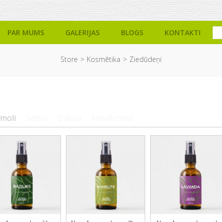
PAR MUMS
GALERIJAS
BLOGS
KONTAKTI
Store
Kosmētika
Ziedūdeņi
īmoli
Sattva
Dabba
AlmaAroma