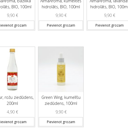
aAroma, bazilika
AlmaAroma, kumelītes
AlmaAroma, lavanda
rolāts, BIO, 100ml
hidrolāts, BIO, 100ml
hidrolāts, BIO, 100m
9,90
€
9,90
€
9,90
€
ievienot grozam
Pievienot grozam
Pievienot grozam
r, rožu ziedūdens,
Green Wing, kumelīšu
200ml
ziedūdens, 100ml
4,90
€
9,90
€
ievienot grozam
Pievienot grozam