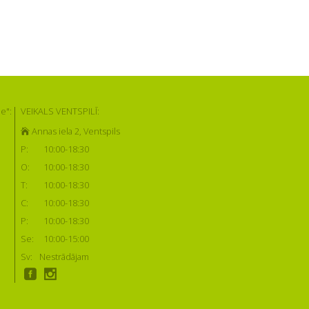
e":
VEIKALS VENTSPILĪ:
Annas iela 2, Ventspils
P:
10:00-18:30
O:
10:00-18:30
T:
10:00-18:30
C:
10:00-18:30
P:
10:00-18:30
Se:
10:00-15:00
Sv:
Nestrādājam