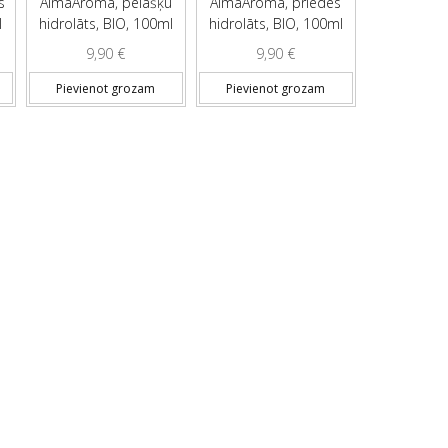
s
AlmaAroma, pelašķu
AlmaAroma, priedes
l
hidrolāts, BIO, 100ml
hidrolāts, BIO, 100ml
9,90
€
9,90
€
Pievienot grozam
Pievienot grozam