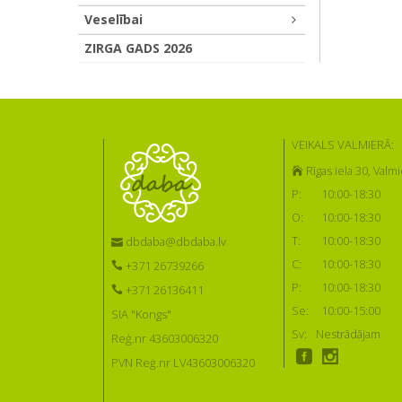
Veselībai
ZIRGA GADS 2026
VEIKALS VALMIERĀ:
Rīgas iela 30, Valmi
P:
10:00-18:30
O:
10:00-18:30
T:
10:00-18:30
dbdaba@dbdaba.lv
C:
10:00-18:30
+371 26739266
P:
10:00-18:30
+371 26136411
Se:
10:00-15:00
SIA "Kongs"
Sv:
Nestrādājam
Reģ.nr 43603006320
PVN Reģ.nr LV43603006320