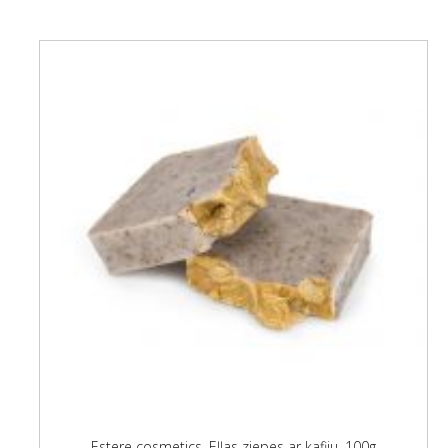
Estere cosmetics, Eļļas ziepes ar kafiju, 100g