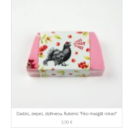
Dadzis, ziepes, dzērveņu, Rubenis “Fiksi mazgāt rokas!”
3,90
€