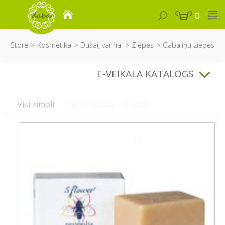
0
Store
Kosmētika
Dušai, vannai
Ziepes
Gabaliņu ziepes
E-VEIKALA KATALOGS
Visi zīmoli
Saules fabrika
Dadzis