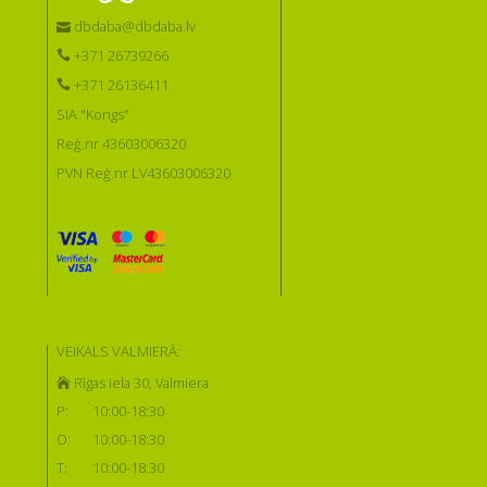
dbdaba@dbdaba.lv
+371 26739266
+371 26136411
SIA "Kongs"
Reģ.nr 43603006320
PVN Reģ.nr LV43603006320
VEIKALS VALMIERĀ:
Rīgas iela 30, Valmiera
P:
10:00-18:30
O:
10:00-18:30
T:
10:00-18:30