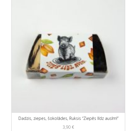
Dadzis, ziepes, šokolādes, Ruksis “Ziepēs līdz ausīm!”
3,90
€