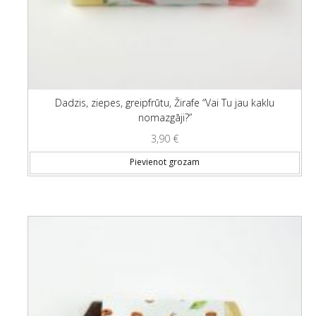
Dadzis, ziepes, greipfrūtu, Žirafe “Vai Tu jau kaklu
nomazgāji?”
3,90
€
Pievienot grozam