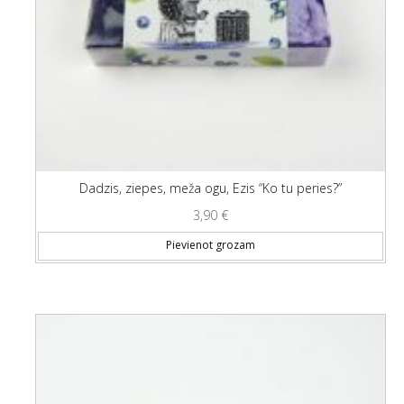
Dadzis, ziepes, meža ogu, Ezis “Ko tu peries?”
3,90
€
Pievienot grozam