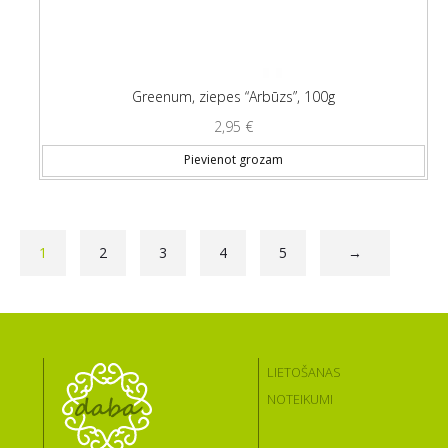
Greenum, ziepes “Arbūzs”, 100g
2,95
€
Pievienot grozam
1
2
3
4
5
→
LIETOŠANAS
NOTEIKUMI