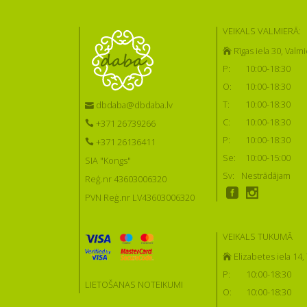
VEIKALS VALMIERĀ:
Rīgas iela 30, Valmi
P:
10:00-18:30
O:
10:00-18:30
T:
10:00-18:30
dbdaba@dbdaba.lv
C:
10:00-18:30
+371 26739266
P:
10:00-18:30
+371 26136411
Se:
10:00-15:00
SIA "Kongs"
Sv:
Nestrādājam
Reģ.nr 43603006320
PVN Reģ.nr LV43603006320
VEIKALS TUKUMĀ
Elizabetes iela 14
P:
10:00-18:30
LIETOŠANAS NOTEIKUMI
O:
10:00-18:30