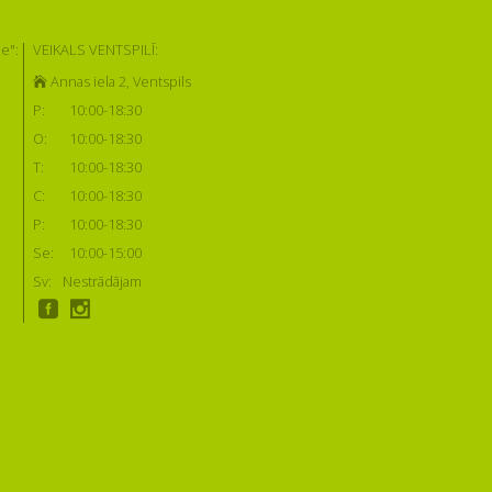
e":
VEIKALS VENTSPILĪ:
Annas iela 2, Ventspils
P:
10:00-18:30
O:
10:00-18:30
T:
10:00-18:30
C:
10:00-18:30
P:
10:00-18:30
Se:
10:00-15:00
Sv:
Nestrādājam