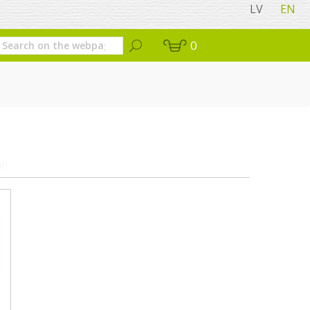
LV
EN
0
nn