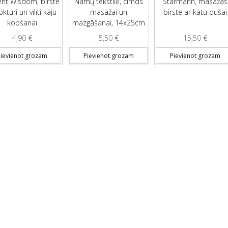
ent Wisdom, birste
Namų tekstilė, cimds
Starmann, masāžas
okturi un vīlīti kāju
masāžai un
birste ar kātu dušai
kopšanai
mazgāšanai, 14x25cm
4,90
€
5,50
€
15,50
€
ievienot grozam
Pievienot grozam
Pievienot grozam