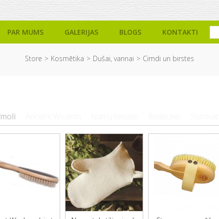
PAR MUMS
GALERIJAS
BLOGS
KONTAKTI
Store
Kosmētika
Dušai, vannai
Cimdi un birstes
īmoli
Ancient Wisdom
Namų tekstilė
Redecker
Starma