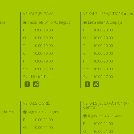
VEIKALS JELGAVĀ:
VEIKALS LIEPĀJĀ T/C "Kurzem
era
Pasta iela 51 K-10, Jelgava
Lielā iela 13, Liepāja
P:
10:00-19:00
P:
10:00-20:00
O:
10:00-19:00
O:
10:00-20:00
T:
10:00-19:00
T:
10:00-20:00
C:
10:00-19:00
C:
10:00-20:00
P:
10:00-19:00
P:
10:00-20:00
Se:
10:00-17:00
Se:
10:00-20:00
Sv:
Nestrādājam
Sv:
10:00-17:00
VEIKALS OGRĒ:
VEIKALS JELGAVĀ T/C "RAF
Centrs":
, Tukums
Rīgas iela 23, Ogre
Rīgas iela 48, Jelgava
P:
10:00-21:00
P:
10:00-21:00
O:
10:00-21:00
O:
10:00-21:00