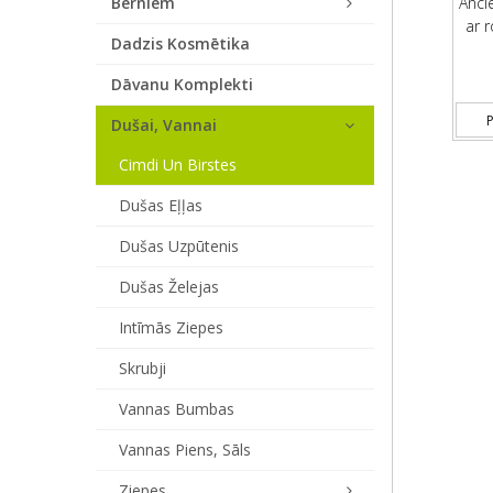
Bērniem
Anci
ar r
Dadzis Kosmētika
Dāvanu Komplekti
P
Dušai, Vannai
Cimdi Un Birstes
Dušas Eļļas
Dušas Uzpūtenis
Dušas Želejas
Intīmās Ziepes
Skrubji
Vannas Bumbas
Vannas Piens, Sāls
Ziepes