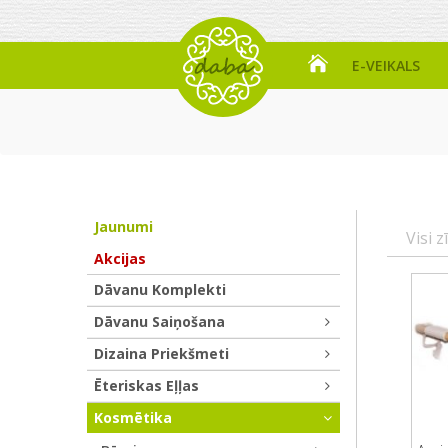
E-VEIKALS
Jaunumi
Visi z
Akcijas
Dāvanu Komplekti
Dāvanu Saiņošana
Dizaina Priekšmeti
Ēteriskas Eļļas
Kosmētika