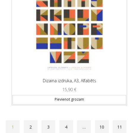
Dizaina izdruka, A3, Alfabēts
15,90
€
Pievienot grozam
1
2
3
4
…
10
11