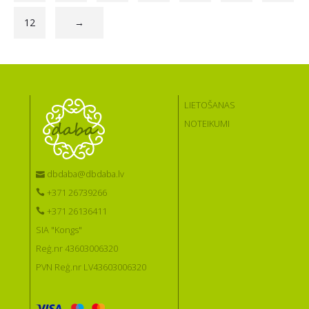
12
→
LIETOŠANAS
NOTEIKUMI
dbdaba@dbdaba.lv
+371 26739266
+371 26136411
SIA "Kongs"
Reģ.nr 43603006320
PVN Reģ.nr LV43603006320