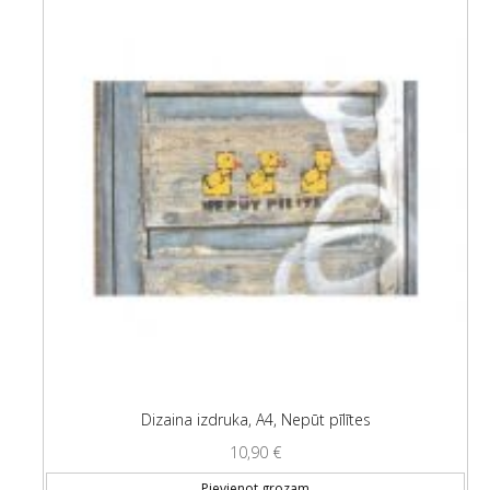
Dizaina izdruka, A4, Nepūt pīlītes
10,90
€
Pievienot grozam