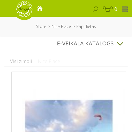
0
Store
Nice Place
Papīrlietas
E-VEIKALA KATALOGS
Visi zīmoli
Nice Place