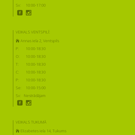
Sv:
10:00-17:00
VEIKALS VENTSPILĪ:
Annas iela 2, Ventspils
P:
10:00-18:30
O:
10:00-18:30
T:
10:00-18:30
C:
10:00-18:30
P:
10:00-18:30
Se:
10:00-15:00
Sv:
Nestrādājam
VEIKALS TUKUMĀ
Elizabetes iela 14, Tukums