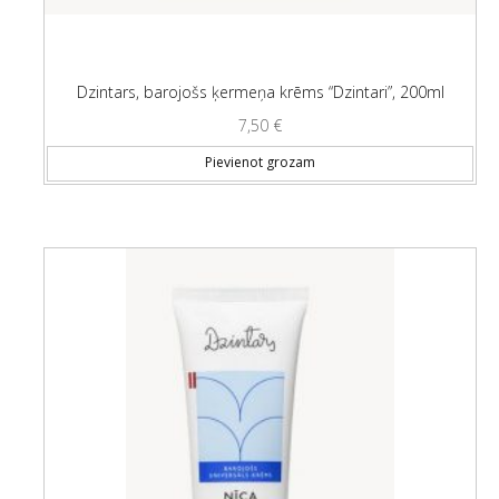
Dzintars, barojošs ķermeņa krēms “Dzintari”, 200ml
7,50
€
Pievienot grozam