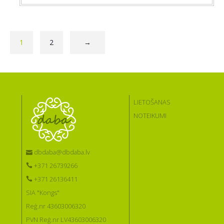
1
2
→
LIETOŠANAS
NOTEIKUMI
dbdaba@dbdaba.lv
+371 26739266
+371 26136411
SIA "Kongs"
Reģ.nr 43603006320
PVN Reģ.nr LV43603006320