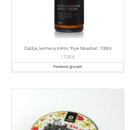
Dabba, ķermeņa krēms “Pure Meadow”, 100ml
17,90
€
Pievienot grozam