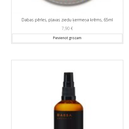
Dabas pērles, pļavas ziedu ķermeņa krēms, 65ml
7,90
€
Pievienot grozam