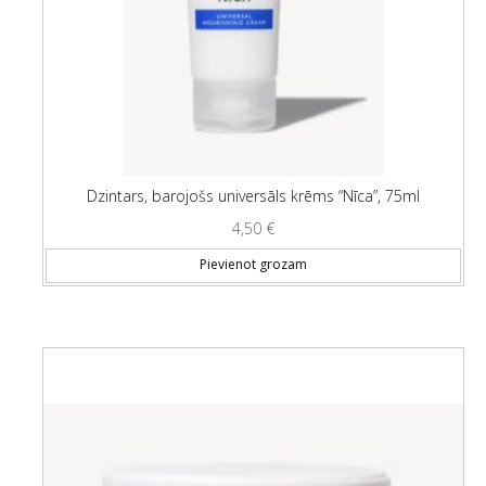
Dzintars, barojošs universāls krēms “Nīca”, 75ml
4,50
€
Pievienot grozam