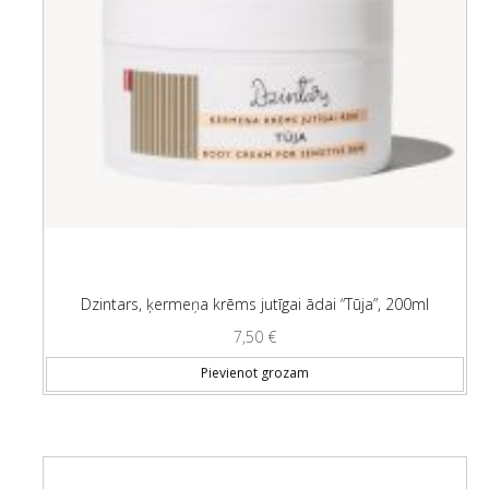
Dzintars, ķermeņa krēms jutīgai ādai “Tūja”, 200ml
7,50
€
Pievienot grozam