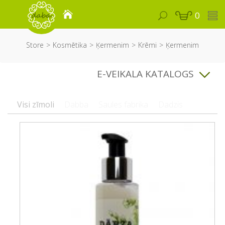
0
Store
Kosmētika
Ķermenim
Krēmi
Ķermenim
E-VEIKALA KATALOGS
Visi zīmoli
Dabba
Saules fabrika
Dadzis