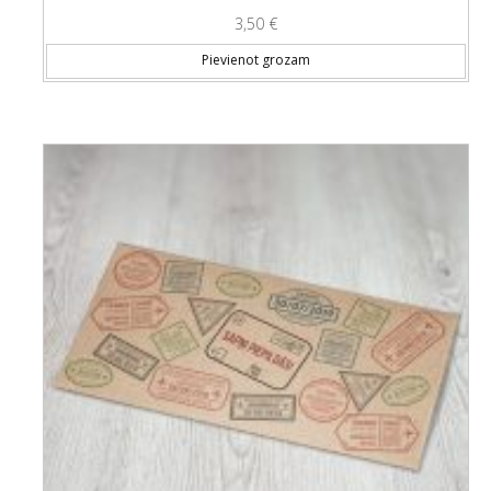
3,50
€
Pievienot grozam