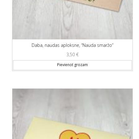
Daba, naudas aploksne, “Nauda smaržo”
3,50
€
Pievienot grozam