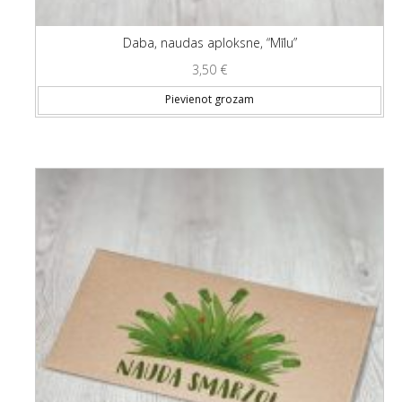
Daba, naudas aploksne, “Mīlu”
3,50
€
Pievienot grozam