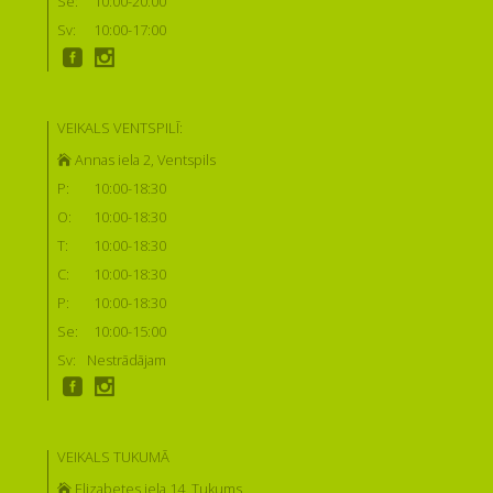
Se:
10:00-20:00
Sv:
10:00-17:00
VEIKALS VENTSPILĪ:
Annas iela 2, Ventspils
P:
10:00-18:30
O:
10:00-18:30
T:
10:00-18:30
C:
10:00-18:30
P:
10:00-18:30
Se:
10:00-15:00
Sv:
Nestrādājam
VEIKALS TUKUMĀ
Elizabetes iela 14, Tukums