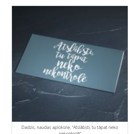
Dadzis, naudas aploksne, “Atslābsti, tu tāpat neko
nekontrolē”