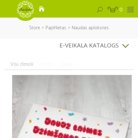
0
Store
Papīrlietas
Naudas aploksnes
E-VEIKALA KATALOGS
Visi zīmoli
Dadzis
Daba