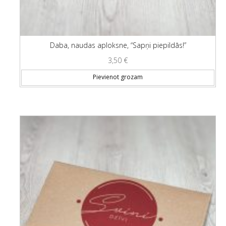
Daba, naudas aploksne, “Sapņi piepildās!”
3,50
€
Pievienot grozam