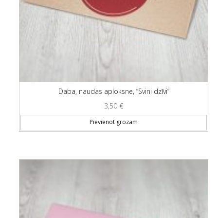
Daba, naudas aploksne, “Svini dzīvi”
3,50
€
Pievienot grozam