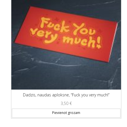
Dadzis, naudas aploksne, “Fuck you very much!”
3,50
€
Pievienot grozam