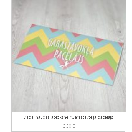
Daba, naudas aploksne, “Garastāvokļa pacēlājs”
3,50
€