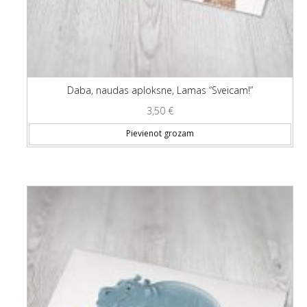
Daba, naudas aploksne, Lamas “Sveicam!”
3,50
€
Pievienot grozam