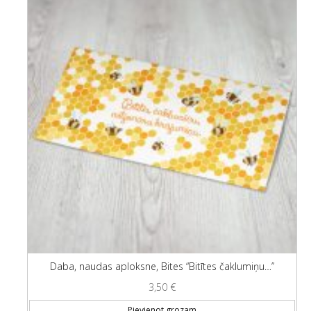
Daba, naudas aploksne, Bites “Bitītes čaklumiņu…”
3,50
€
Pievienot grozam