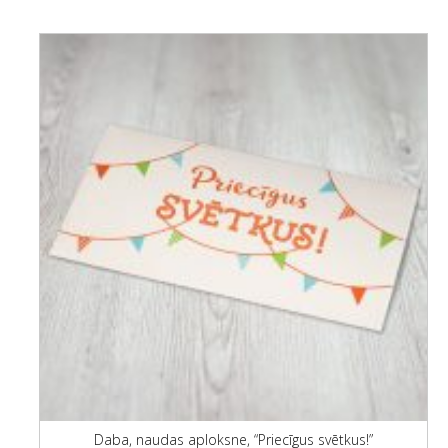
Daba, naudas aploksne, “Priecīgus svētkus!”