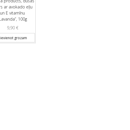
na products, dušas
rs ar avokado eļļu
un E vitamīnu
Lavanda”, 100g
9,90
€
ievienot grozam