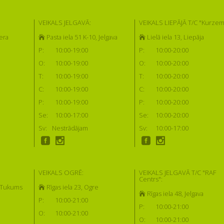
VEIKALS JELGAVĀ:
VEIKALS LIEPĀJĀ T/C "Kurzem
era
Pasta iela 51 K-10, Jelgava
Lielā iela 13, Liepāja
P:
10:00-19:00
P:
10:00-20:00
O:
10:00-19:00
O:
10:00-20:00
T:
10:00-19:00
T:
10:00-20:00
C:
10:00-19:00
C:
10:00-20:00
P:
10:00-19:00
P:
10:00-20:00
Se:
10:00-17:00
Se:
10:00-20:00
Sv:
Nestrādājam
Sv:
10:00-17:00
VEIKALS OGRĒ:
VEIKALS JELGAVĀ T/C "RAF
Centrs":
, Tukums
Rīgas iela 23, Ogre
Rīgas iela 48, Jelgava
P:
10:00-21:00
P:
10:00-21:00
O:
10:00-21:00
O:
10:00-21:00