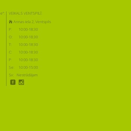
e":
VEIKALS VENTSPILĪ:
Annas iela 2, Ventspils
P:
10:00-18:30
O:
10:00-18:30
T:
10:00-18:30
C:
10:00-18:30
P:
10:00-18:30
Se:
10:00-15:00
Sv:
Nestrādājam