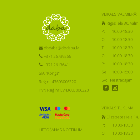
VEIKALS VALMIERĀ:
Rīgas iela 30, Valmi
P:
10:00-18:30
O:
10:00-18:30
T:
10:00-18:30
dbdaba@dbdaba.lv
C:
10:00-18:30
+371 26739266
P:
10:00-18:30
+371 26136411
Se:
10:00-15:00
SIA "Kongs"
Sv:
Nestrādājam
Reģ.nr 43603006320
PVN Reģ.nr LV43603006320
VEIKALS TUKUMĀ
Elizabetes iela 14
P:
10:00-18:30
LIETOŠANAS NOTEIKUMI
O:
10:00-18:30