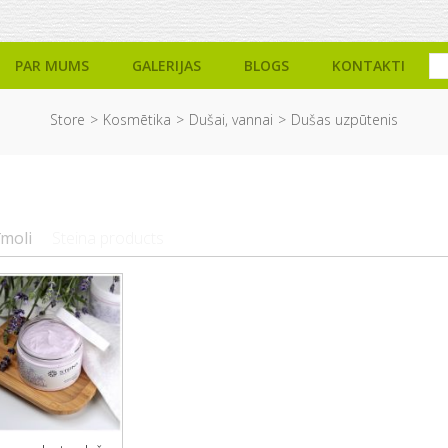
PAR MUMS
GALERIJAS
BLOGS
KONTAKTI
Store
Kosmētika
Dušai, vannai
Dušas uzpūtenis
īmoli
Steina products