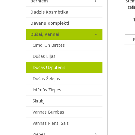
Bērniem
Stei
zefī
Dadzis Kosmētika
“
Dāvanu Komplekti
Dušai, Vannai
P
Cimdi Un Birstes
Dušas Eļļas
Dušas Uzpūtenis
Dušas Želejas
Intīmās Ziepes
Skrubji
Vannas Bumbas
Vannas Piens, Sāls
Ziepes