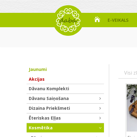
E-VEIKALS
Jaunumi
Visi z
Akcijas
Dāvanu Komplekti
Dāvanu Saiņošana
Dizaina Priekšmeti
Ēteriskas Eļļas
Kosmētika