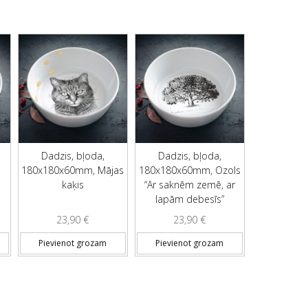
Dadzis, bļoda,
Dadzis, bļoda,
180x180x60mm, Mājas
180x180x60mm, Ozols
kaķis
“Ar saknēm zemē, ar
lapām debesīs”
23,90
€
23,90
€
Pievienot grozam
Pievienot grozam