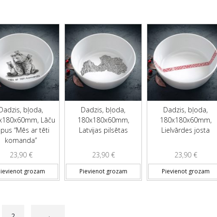
Dadzis, bļoda,
Dadzis, bļoda,
Dadzis, bļoda,
x180x60mm, Lāču
180x180x60mm,
180x180x60mm,
pus “Mēs ar tēti
Latvijas pilsētas
Lielvārdes josta
komanda”
23,90
€
23,90
€
23,90
€
ievienot grozam
Pievienot grozam
Pievienot grozam
2
→