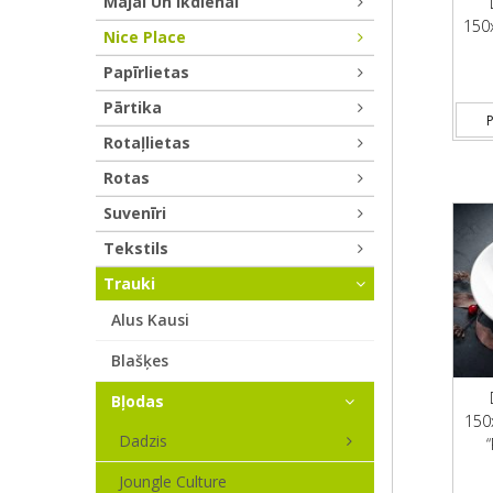
Mājai Un Ikdienai
150
Nice Place
Papīrlietas
Pārtika
P
Rotaļlietas
Rotas
Suvenīri
Tekstils
Trauki
Alus Kausi
Blašķes
Bļodas
150
Dadzis
Joungle Culture