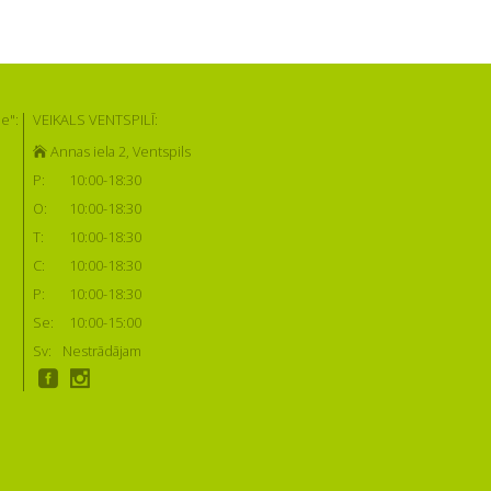
e":
VEIKALS VENTSPILĪ:
Annas iela 2, Ventspils
P:
10:00-18:30
O:
10:00-18:30
T:
10:00-18:30
C:
10:00-18:30
P:
10:00-18:30
Se:
10:00-15:00
Sv:
Nestrādājam