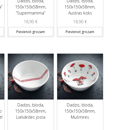
Dadzis, bļoda,
Dadzis, bļoda,
a”
150x150x58mm,
150x150x58mm,
“Supermamma”
Austras koks
18,90
€
18,90
€
Pievienot grozam
Pievienot grozam
Dadzis, bļoda,
Dadzis, bļoda,
o
150x150x58mm,
150x150x58mm,
tī
Lielvārdes josta
Mušmires