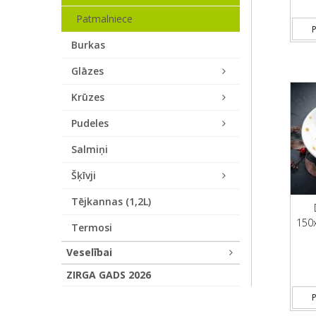
Patmalniece
P
Burkas
Glāzes
Krūzes
Pudeles
Salmiņi
Šķīvji
Tējkannas (1,2L)
150
Termosi
Veselībai
ZIRGA GADS 2026
P