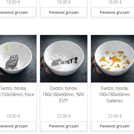
18,90
€
18,90
€
18,90
€
ievienot grozam
Pievienot grozam
Pievienot grozam
Dadzis, bļoda,
Dadzis, bļoda,
Dadzis, bļoda,
x150x58mm, Pūce
180x180x60mm, “NĀC
180x180x60mm,
ĒST!”
Gailenes
18,90
€
23,90
€
23,90
€
ievienot grozam
Pievienot grozam
Pievienot grozam