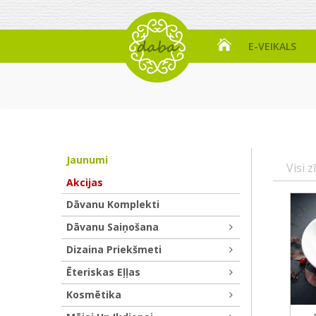
E-VEIKALS
Jaunumi
Visi z
Akcijas
Dāvanu Komplekti
Dāvanu Saiņošana
Dizaina Priekšmeti
Ēteriskas Eļļas
Kosmētika