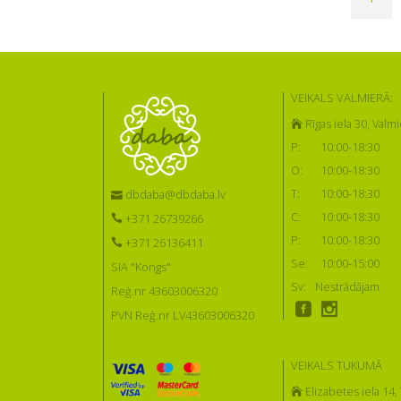
VEIKALS VALMIERĀ:
Rīgas iela 30, Valmi
P:
10:00-18:30
O:
10:00-18:30
T:
10:00-18:30
dbdaba@dbdaba.lv
C:
10:00-18:30
+371 26739266
P:
10:00-18:30
+371 26136411
Se:
10:00-15:00
SIA "Kongs"
Sv:
Nestrādājam
Reģ.nr 43603006320
PVN Reģ.nr LV43603006320
VEIKALS TUKUMĀ
Elizabetes iela 14