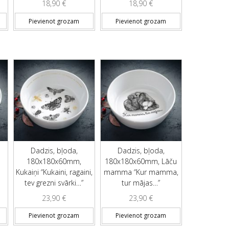
18,90
€
18,90
€
Pievienot grozam
Pievienot grozam
Dadzis, bļoda,
Dadzis, bļoda,
180x180x60mm,
180x180x60mm, Lāču
Kukaiņi “Kukaini, ragaini,
mamma “Kur mamma,
tev grezni svārki…”
tur mājas…”
23,90
€
23,90
€
Pievienot grozam
Pievienot grozam