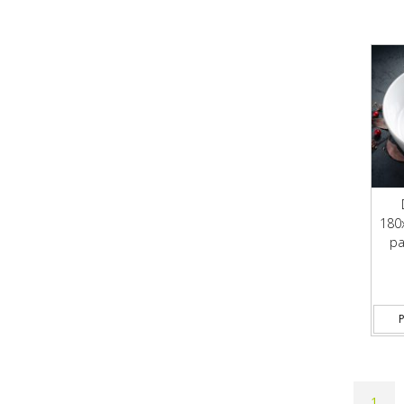
180
pa
P
1