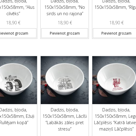
Dadzis, bļoda,
Dadzis, bļoda,
Dadzis, bļoda,
x150x58mm, “Alus
150x150x58mm, “No
150x150x58mm, “Rīg
cilvēks”
sirds un no rajona”
18,90
€
18,90
€
18,90
€
ievienot grozam
Pievienot grozam
Pievienot grozam
Dadzis, bļoda,
Dadzis, bļoda,
Dadzis, bļoda,
x150x58mm, Ežuļi
150x150x58mm, Lācīši
150x150x58mm, Leg
“Rullējam kopā”
“Labākās zāles pret
Lāčplēsis “Katrā latvie
stresu”
maziņš Lāčplēsis”