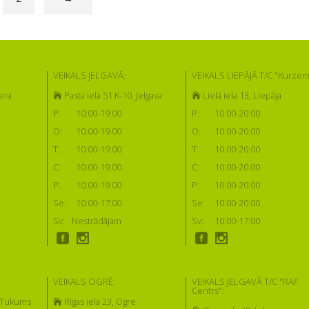
VEIKALS JELGAVĀ:
VEIKALS LIEPĀJĀ T/C "Kurzem
era
Pasta iela 51 K-10, Jelgava
Lielā iela 13, Liepāja
P:
10:00-19:00
P:
10:00-20:00
O:
10:00-19:00
O:
10:00-20:00
T:
10:00-19:00
T:
10:00-20:00
C:
10:00-19:00
C:
10:00-20:00
P:
10:00-19:00
P:
10:00-20:00
Se:
10:00-17:00
Se:
10:00-20:00
Sv:
Nestrādājam
Sv:
10:00-17:00
VEIKALS OGRĒ:
VEIKALS JELGAVĀ T/C "RAF
Centrs":
, Tukums
Rīgas iela 23, Ogre