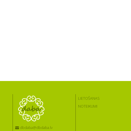
LIETOŠANAS
NOTEIKUMI
dbdaba@dbdaba.lv