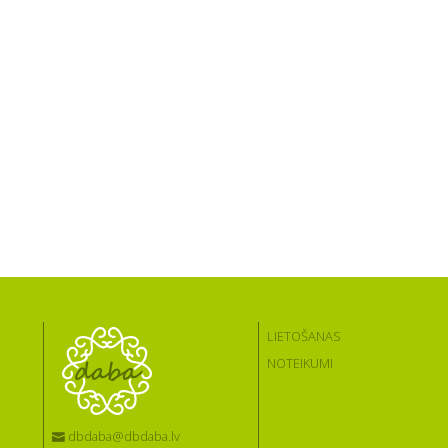
LIETOŠANAS
NOTEIKUMI
dbdaba@dbdaba.lv