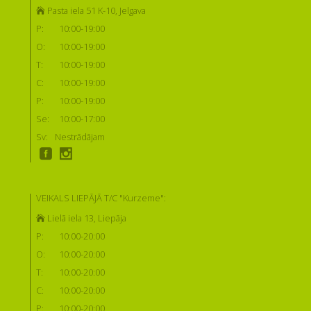
Pasta iela 51 K-10, Jelgava
P:
10:00-19:00
O:
10:00-19:00
T:
10:00-19:00
C:
10:00-19:00
P:
10:00-19:00
Se:
10:00-17:00
Sv:
Nestrādājam
VEIKALS LIEPĀJĀ T/C "Kurzeme":
Lielā iela 13, Liepāja
P:
10:00-20:00
O:
10:00-20:00
T:
10:00-20:00
C:
10:00-20:00
P:
10:00-20:00