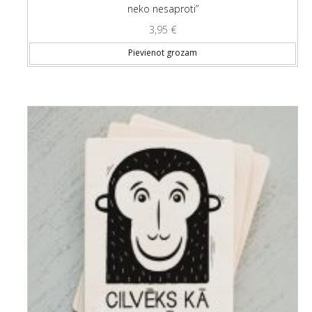
neko nesaproti”
3,95
€
Pievienot grozam