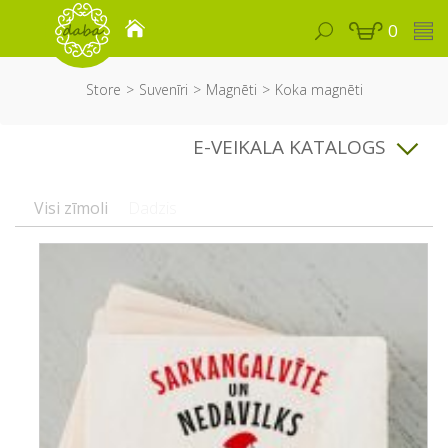
0
Store
Suvenīri
Magnēti
Koka magnēti
E-VEIKALA KATALOGS
Visi zīmoli
Dadzis