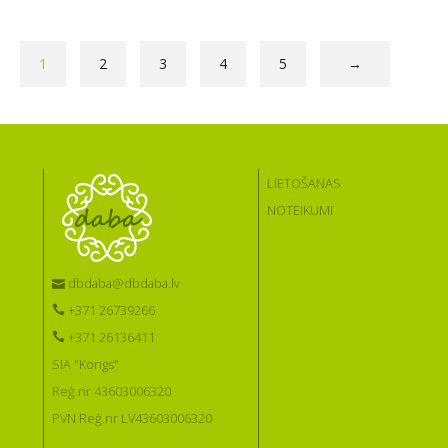
1
2
3
4
5
→
LIETOŠANAS
NOTEIKUMI
dbdaba@dbdaba.lv
+371 26739266
+371 26136411
SIA "Kongs"
Reģ.nr 43603006320
PVN Reģ.nr LV43603006320