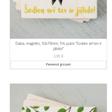
Daba, magnēts, 50x70mm, Trīs putni “Šodien arī tev ir
jālido!”
3,95
€
Pievienot grozam