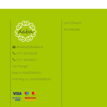
LIETOŠANAS
NOTEIKUMI
dbdaba@dbdaba.lv
+371 26739266
+371 26136411
SIA "Kongs"
Reģ.nr 43603006320
PVN Reģ.nr LV43603006320