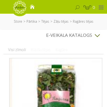
0
Store
Pārtika
Tējas
Zāļu tējas
Ragāres tējas
E-VEIKALA KATALOGS
Visi zīmoli
Rūķīšu tējas
Ragāre