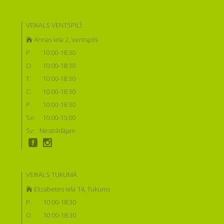
VEIKALS VENTSPILĪ:
Annas iela 2, Ventspils
P:
10:00-18:30
O:
10:00-18:30
T:
10:00-18:30
C:
10:00-18:30
P:
10:00-18:30
Se:
10:00-15:00
Sv:
Nestrādājam
VEIKALS TUKUMĀ
Elizabetes iela 14, Tukums
P:
10:00-18:30
O:
10:00-18:30