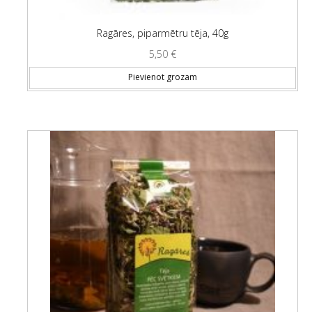
Ragāres, piparmētru tēja, 40g
5,50
€
Pievienot grozam