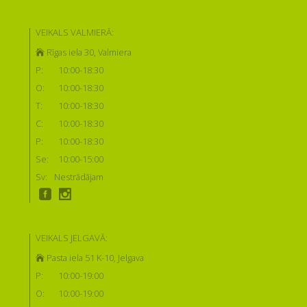
VEIKALS VALMIERĀ:
Rīgas iela 30, Valmiera
P:
10:00-18:30
O:
10:00-18:30
T:
10:00-18:30
C:
10:00-18:30
P:
10:00-18:30
Se:
10:00-15:00
Sv:
Nestrādājam
VEIKALS JELGAVĀ:
Pasta iela 51 K-10, Jelgava
P:
10:00-19:00
O:
10:00-19:00