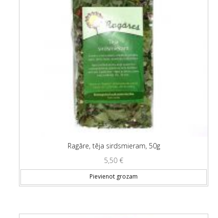
Ragāre, tēja sirdsmieram, 50g
5,50
€
Pievienot grozam