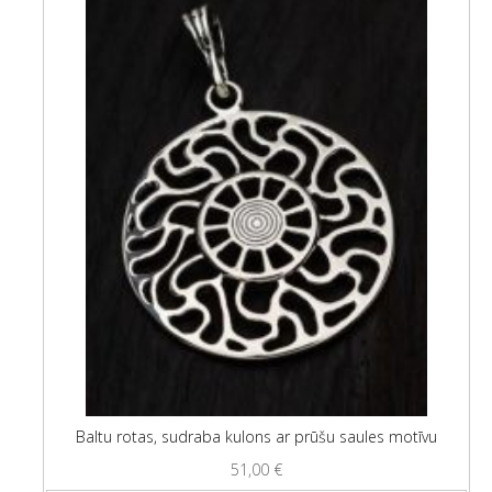
Baltu rotas, sudraba kulons ar prūšu saules motīvu
51,00
€