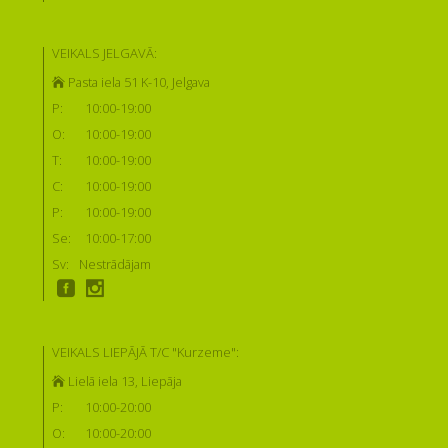
VEIKALS JELGAVĀ:
Pasta iela 51 K-10, Jelgava
P:
10:00-19:00
O:
10:00-19:00
T:
10:00-19:00
C:
10:00-19:00
P:
10:00-19:00
Se:
10:00-17:00
Sv:
Nestrādājam
VEIKALS LIEPĀJĀ T/C "Kurzeme":
Lielā iela 13, Liepāja
P:
10:00-20:00
O:
10:00-20:00