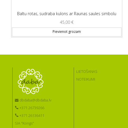
Baltu rotas, sudraba kulons ar Raunas saules simbolu
45,00
€
Pievienot grozam
LIETOŠANAS
NOTEIKUMI
dbdaba@dbdaba.lv
+371 26739266
+371 26136411
SIA "Kongs"