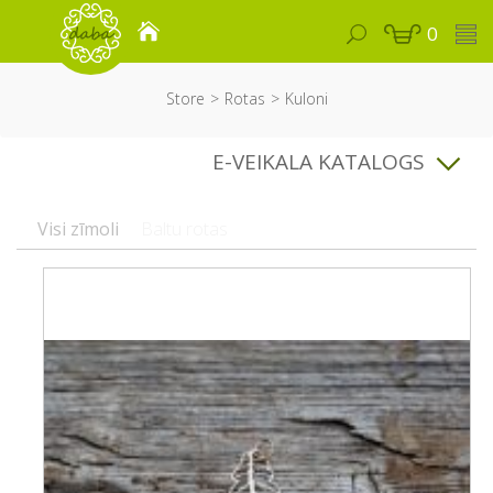
0
Store
Rotas
Kuloni
E-VEIKALA KATALOGS
Visi zīmoli
Baltu rotas