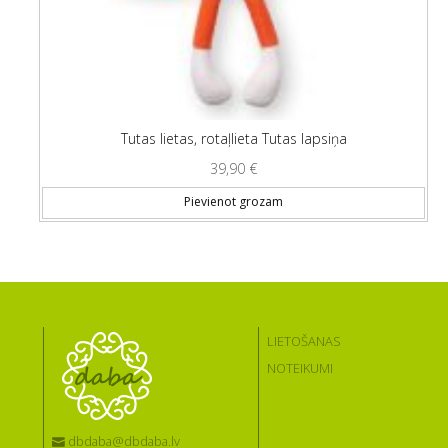
Tutas lietas, rotaļlieta Tutas lapsiņa
39,90
€
Pievienot grozam
LIETOŠANAS
NOTEIKUMI
dbdaba@dbdaba.lv