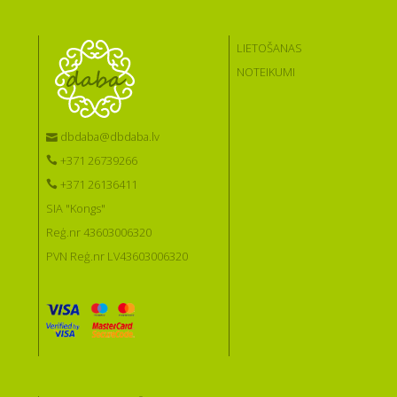
LIETOŠANAS
NOTEIKUMI
dbdaba@dbdaba.lv
+371 26739266
+371 26136411
SIA "Kongs"
Reģ.nr 43603006320
PVN Reģ.nr LV43603006320