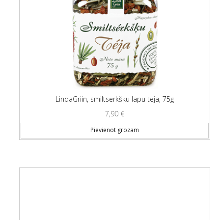
LindaGriin, smiltsērkšķu lapu tēja, 75g
7,90
€
Pievienot grozam