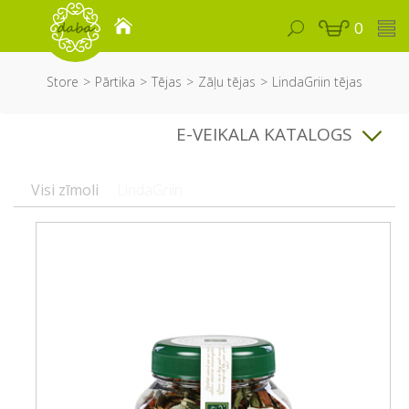
0
Store
Pārtika
Tējas
Zāļu tējas
LindaGriin tējas
E-VEIKALA KATALOGS
Visi zīmoli
LindaGriin