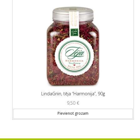
LindaGriin, tēja “Harmonija”, 90g
9,50
€
Pievienot grozam