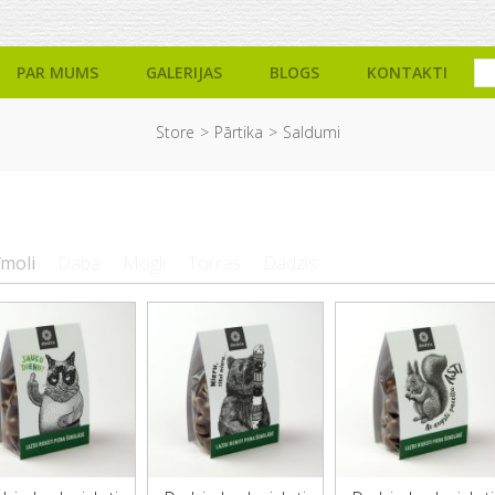
PAR MUMS
GALERIJAS
BLOGS
KONTAKTI
Store
Pārtika
Saldumi
īmoli
Daba
Mogli
Torras
Dadzis