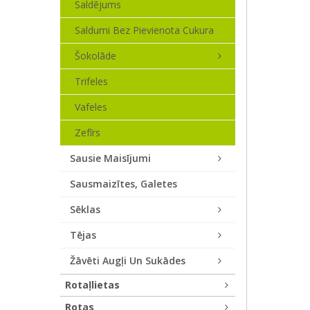
Saldējums
Saldumi Bez Pievienota Cukura
Šokolāde
Trifeles
Vafeles
Zefīrs
Sausie Maisījumi
Sausmaizītes, Galetes
Sēklas
Tējas
Žāvēti Augļi Un Sukādes
Rotaļlietas
Rotas