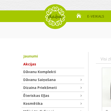
E-VEIKALS
Jaunumi
Visi z
Akcijas
Dāvanu Komplekti
Dāvanu Saiņošana
Dizaina Priekšmeti
Ēteriskas Eļļas
Kosmētika