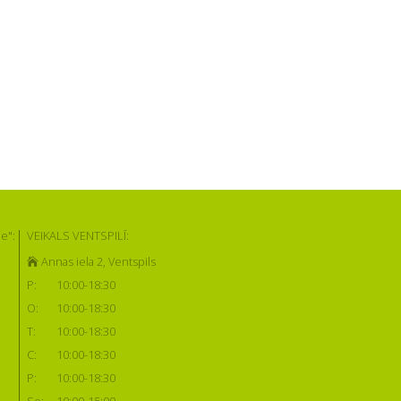
e":
VEIKALS VENTSPILĪ:
Annas iela 2, Ventspils
P:
10:00-18:30
O:
10:00-18:30
T:
10:00-18:30
C:
10:00-18:30
P:
10:00-18:30