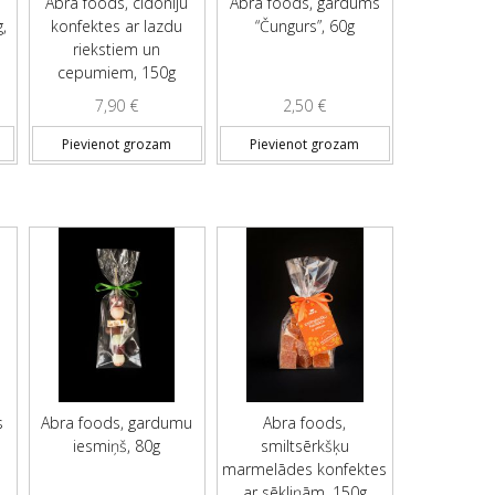
Abra foods, cidoniju
Abra foods, gardums
,
konfektes ar lazdu
“Čungurs”, 60g
riekstiem un
cepumiem, 150g
7,90
€
2,50
€
Pievienot grozam
Pievienot grozam
s
Abra foods, gardumu
Abra foods,
iesmiņš, 80g
smiltsērkšķu
marmelādes konfektes
ar sēkliņām, 150g