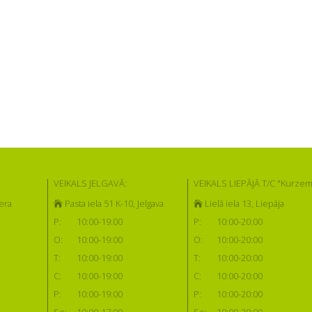
VEIKALS JELGAVĀ:
VEIKALS LIEPĀJĀ T/C "Kurzem
era
Pasta iela 51 K-10, Jelgava
Lielā iela 13, Liepāja
P:
10:00-19:00
P:
10:00-20:00
O:
10:00-19:00
O:
10:00-20:00
T:
10:00-19:00
T:
10:00-20:00
C:
10:00-19:00
C:
10:00-20:00
P:
10:00-19:00
P:
10:00-20:00