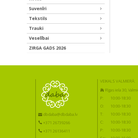
Suvenīri
Tekstils
Trauki
Veselībai
ZIRGA GADS 2026
VEIKALS VALMIERĀ:
Rīgas iela 30, Valmi
P:
10:00-18:30
O:
10:00-18:30
T:
10:00-18:30
dbdaba@dbdaba.lv
C:
10:00-18:30
+371 26739266
P:
10:00-18:30
+371 26136411