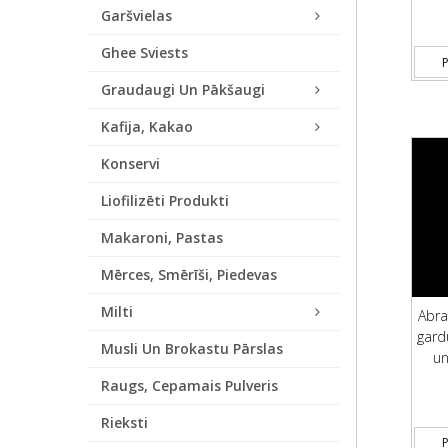
Garšvielas
Ghee Sviests
P
Graudaugi Un Pākšaugi
Kafija, Kakao
Konservi
Liofilizēti Produkti
Makaroni, Pastas
Mērces, Smērīši, Piedevas
Milti
Abra
gard
Musli Un Brokastu Pārslas
un
Raugs, Cepamais Pulveris
Rieksti
P