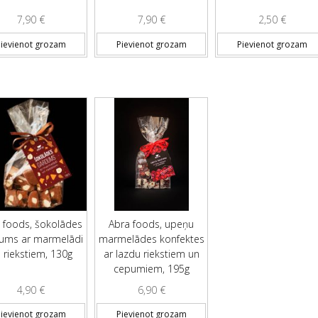
7,90
€
7,90
€
2,50
€
ievienot grozam
Pievienot grozam
Pievienot grozam
 foods, šokolādes
Abra foods, upeņu
ums ar marmelādi
marmelādes konfektes
 riekstiem, 130g
ar lazdu riekstiem un
cepumiem, 195g
4,90
€
6,90
€
ievienot grozam
Pievienot grozam