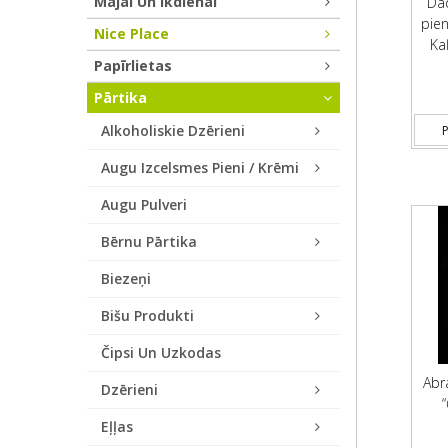
Mājai Un Ikdienai
Dad
pien
Nice Place
Ka
Papīrlietas
Pārtika
Alkoholiskie Dzērieni
P
Augu Izcelsmes Pieni / Krēmi
Augu Pulveri
Bērnu Pārtika
Biezeņi
Bišu Produkti
Čipsi Un Uzkodas
Abr
Dzērieni
Eļļas