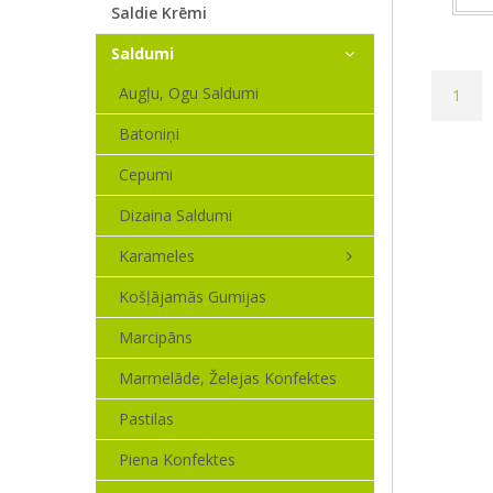
Saldie Krēmi
Saldumi
Augļu, Ogu Saldumi
1
Batoniņi
Cepumi
Dizaina Saldumi
Karameles
Košļājamās Gumijas
Marcipāns
Marmelāde, Želejas Konfektes
Pastilas
Piena Konfektes