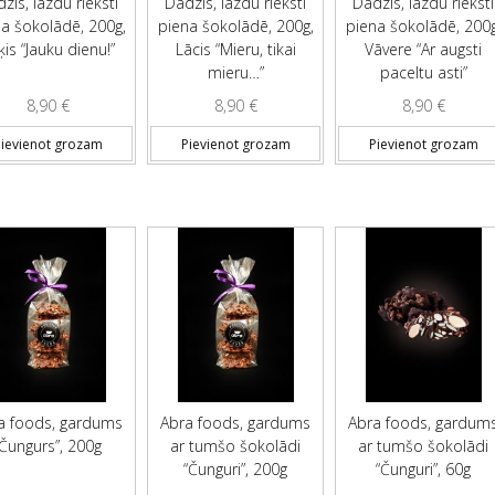
zis, lazdu rieksti
Dadzis, lazdu rieksti
Dadzis, lazdu rieksti
a šokolādē, 200g,
piena šokolādē, 200g,
piena šokolādē, 200g
ķis “Jauku dienu!”
Lācis “Mieru, tikai
Vāvere “Ar augsti
mieru…”
paceltu asti”
8,90
€
8,90
€
8,90
€
ievienot grozam
Pievienot grozam
Pievienot grozam
a foods, gardums
Abra foods, gardums
Abra foods, gardum
“Čungurs”, 200g
ar tumšo šokolādi
ar tumšo šokolādi
“Čunguri”, 200g
“Čunguri”, 60g