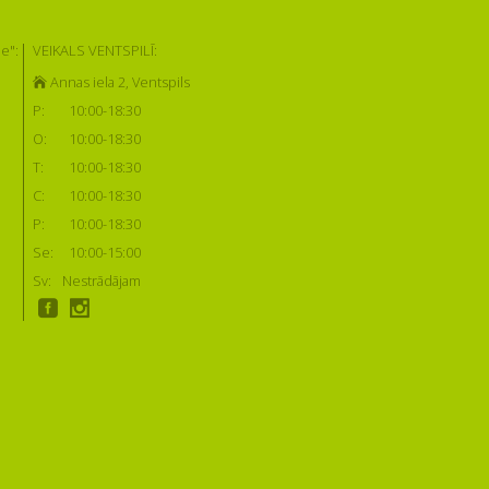
e":
VEIKALS VENTSPILĪ:
Annas iela 2, Ventspils
P:
10:00-18:30
O:
10:00-18:30
T:
10:00-18:30
C:
10:00-18:30
P:
10:00-18:30
Se:
10:00-15:00
Sv:
Nestrādājam