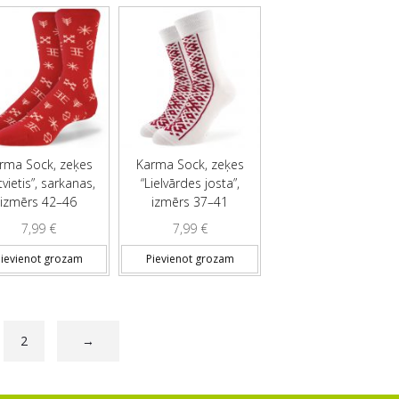
rma Sock, zeķes
Karma Sock, zeķes
tvietis”, sarkanas,
“Lielvārdes josta”,
izmērs 42–46
izmērs 37–41
7,99
€
7,99
€
ievienot grozam
Pievienot grozam
2
→