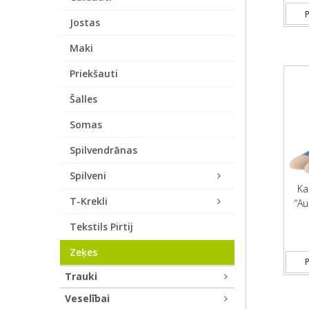
P
Jostas
Maki
Priekšauti
Šalles
Somas
Spilvendrānas
Spilveni
Ka
T-Krekli
“Au
Tekstils Pirtij
Zeķes
P
Trauki
Veselībai