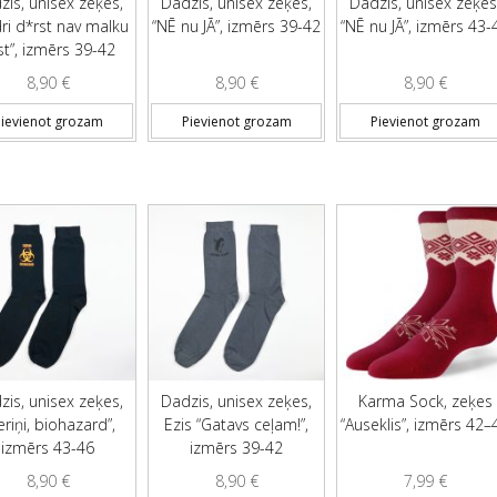
zis, unisex zeķes,
Dadzis, unisex zeķes,
Dadzis, unisex zeķes
ri d*rst nav malku
“NĒ nu JĀ”, izmērs 39-42
“NĒ nu JĀ”, izmērs 43-
rst”, izmērs 39-42
8,90
€
8,90
€
8,90
€
ievienot grozam
Pievienot grozam
Pievienot grozam
zis, unisex zeķes,
Dadzis, unisex zeķes,
Karma Sock, zeķes
eriņi, biohazard”,
Ezis “Gatavs ceļam!”,
“Auseklis”, izmērs 42–
izmērs 43-46
izmērs 39-42
8,90
€
8,90
€
7,99
€