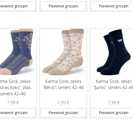
ievienot grozam
Pievienot grozam
Pievienot grozam
rma Sock, zeķes
Karma Sock, zeķes
Karma Sock, zeķes
stras koks”, zilas,
“Bērzs”, izmērs 42–46
“Jumis”, izmērs 42–4
izmērs 42–46
7,99
€
7,99
€
7,99
€
ievienot grozam
Pievienot grozam
Pievienot grozam