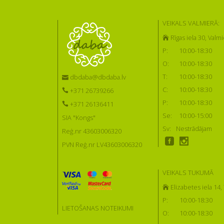
VEIKALS VALMIERĀ:
Rīgas iela 30, Valmi
P:
10:00-18:30
O:
10:00-18:30
T:
10:00-18:30
dbdaba@dbdaba.lv
C:
10:00-18:30
+371 26739266
P:
10:00-18:30
+371 26136411
Se:
10:00-15:00
SIA "Kongs"
Sv:
Nestrādājam
Reģ.nr 43603006320
PVN Reģ.nr LV43603006320
VEIKALS TUKUMĀ
Elizabetes iela 14
P:
10:00-18:30
LIETOŠANAS NOTEIKUMI
O:
10:00-18:30