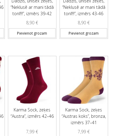
,
Dadzis, unisex zeķes,
Dadzis, unisex zeķes,
46
“Neklusē ar mani tādā
“Neklusē ar mani tādā
tonī!!!”, izmērs 39-42
tonī!!!”, izmērs 43-46
8,90
€
8,90
€
Pievienot grozam
Pievienot grozam
Karma Sock, zeķes
Karma Sock, zeķes
46
“Austra”, izmērs 42–46
“Austras koks”, bronza,
izmērs 37–41
7,99
€
7,99
€