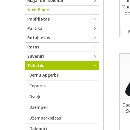
Mājai Un Ikdienai
Dad
“Gud
Nice Place
ci
Papīrlietas
Pārtika
P
Rotaļlietas
Rotas
Suvenīri
Tekstils
Bērnu Apģērbs
Cepures
Dvieļi
Dad
Džemperi
“Si
Džemperkleitas
Galdauti