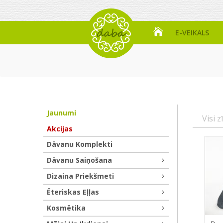
E-VEIKALS
Jaunumi
Visi z
Akcijas
Dāvanu Komplekti
Dāvanu Saiņošana
Dizaina Priekšmeti
Ēteriskas Eļļas
Kosmētika