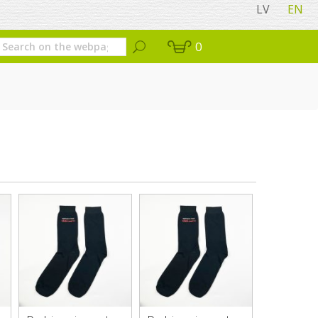
LV
EN
0