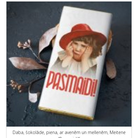
Daba, šokolāde, piena, ar avenēm un mellenēm, Meitene