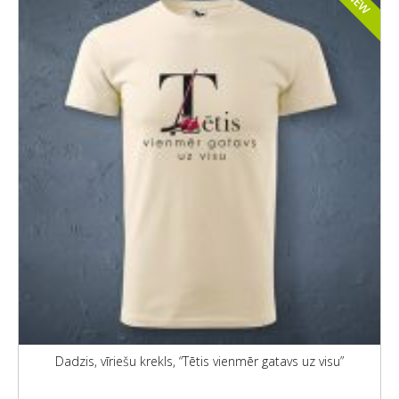
NEW
Dadzis, vīriešu krekls, “Tētis vienmēr gatavs uz visu”