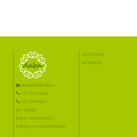
LIETOŠANAS
NOTEIKUMI
dbdaba@dbdaba.lv
+371 26739266
+371 26136411
SIA "Kongs"
Reģ.nr 43603006320
PVN Reģ.nr LV43603006320