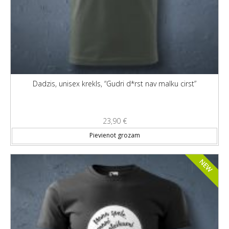
Dadzis, unisex krekls, “Gudri d*rst nav malku cirst”
23,90
€
Thi
Pievienot grozam
NEW