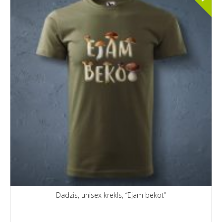
Dadzis, unisex krekls, “Ejam bekot”