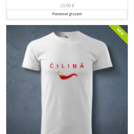
23,90
€
Thi
Pievienot grozam
NEW