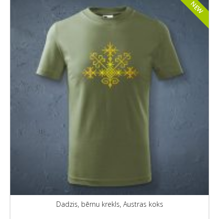
NEW
Dadzis, bērnu krekls, Austras koks