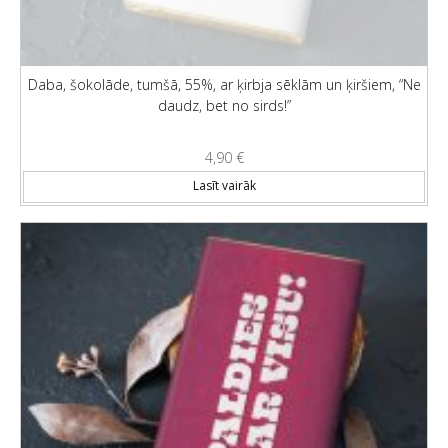
Daba, šokolāde, tumšā, 55%, ar ķirbja sēklām un ķiršiem, “Ne
daudz, bet no sirds!”
4,90
€
Lasīt vairāk