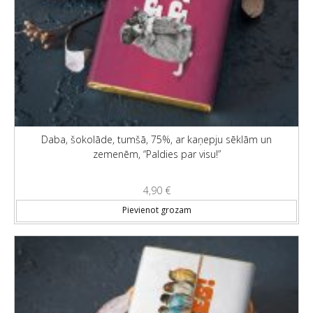
Daba, šokolāde, tumšā, 75%, ar kaņepju sēklām un
zemenēm, “Paldies par visu!”
4,90
€
Pievienot grozam