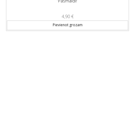
“Pasmaidi!”
4,90
€
Pievienot grozam