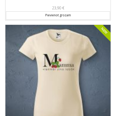
23,90
€
Thi
Pievienot grozam
NEW