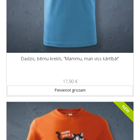
Dadzis, bērnu krekls, “Mammu, man viss kārtībā!”
17,90
€
Thi
Pievienot grozam
NEW