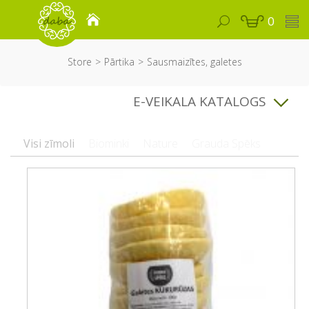
0
Store
Pārtika
Sausmaizītes, galetes
E-VEIKALA KATALOGS
Visi zīmoli
Biominki
Nature
Grauda Spēks