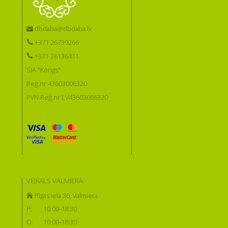
dbdaba@dbdaba.lv
+371 26739266
+371 26136411
SIA "Kongs"
Reģ.nr 43603006320
PVN Reģ.nr LV43603006320
VEIKALS VALMIERĀ:
Rīgas iela 30, Valmiera
P:
10:00-18:30
O:
10:00-18:30