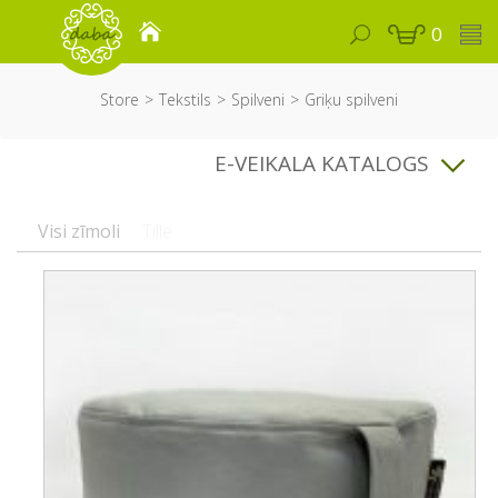
0
Store
Tekstils
Spilveni
Griķu spilveni
E-VEIKALA KATALOGS
Visi zīmoli
Tille