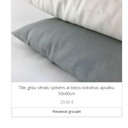
Tille, griķu sēnalu spilvens ar biezu kokvilnas apvalku,
50x60cm
29,90
€
Pievienot grozam