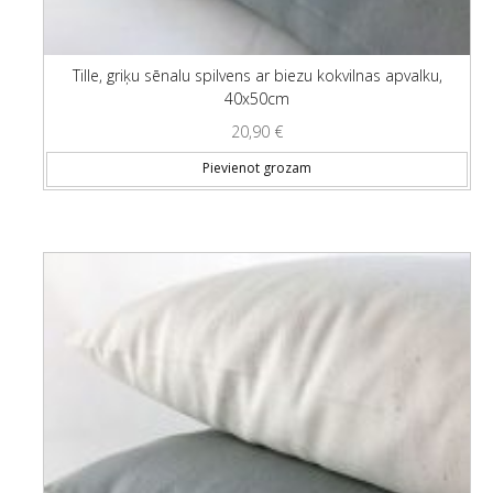
Tille, griķu sēnalu spilvens ar biezu kokvilnas apvalku,
40x50cm
20,90
€
Pievienot grozam