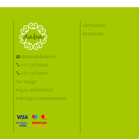
LIETOŠANAS
NOTEIKUMI
dbdaba@dbdaba.lv
+371 26739266
+371 26136411
SIA "Kongs"
Reģ.nr 43603006320
PVN Reģ.nr LV43603006320