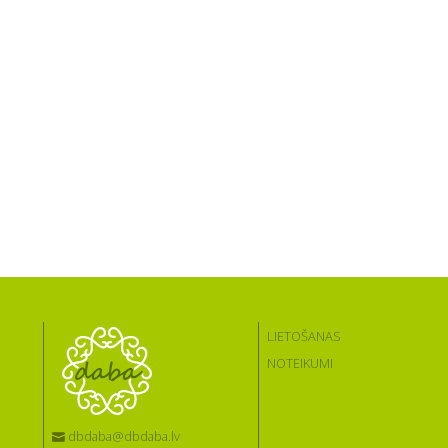
LIETOŠANAS
NOTEIKUMI
dbdaba@dbdaba.lv