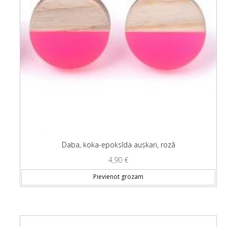
Daba, koka-epoksīda auskari, rozā
4,90
€
Pievienot grozam