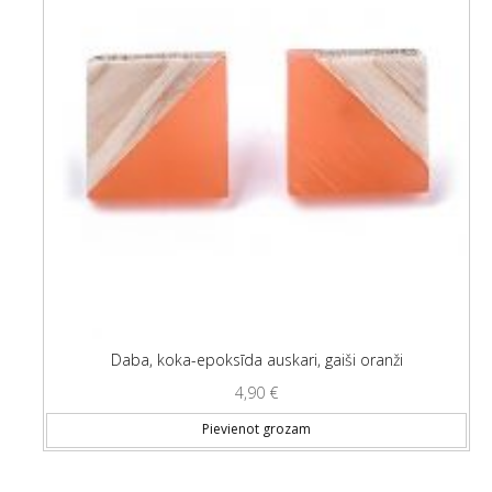
Daba, koka-epoksīda auskari, gaiši oranži
4,90
€
Pievienot grozam