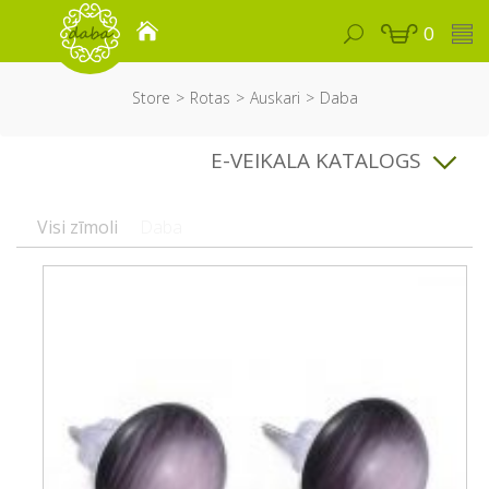
0
Store
Rotas
Auskari
Daba
E-VEIKALA KATALOGS
Visi zīmoli
Daba