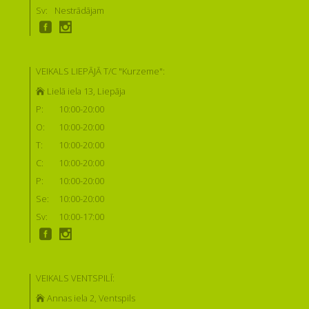
Sv:
Nestrādājam
VEIKALS LIEPĀJĀ T/C "Kurzeme":
Lielā iela 13, Liepāja
P:
10:00-20:00
O:
10:00-20:00
T:
10:00-20:00
C:
10:00-20:00
P:
10:00-20:00
Se:
10:00-20:00
Sv:
10:00-17:00
VEIKALS VENTSPILĪ:
Annas iela 2, Ventspils