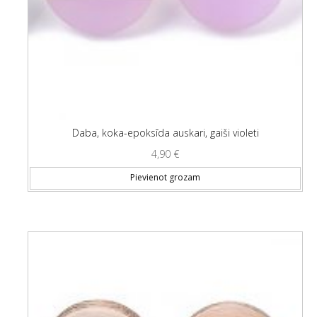
Daba, koka-epoksīda auskari, gaiši violeti
4,90
€
Pievienot grozam