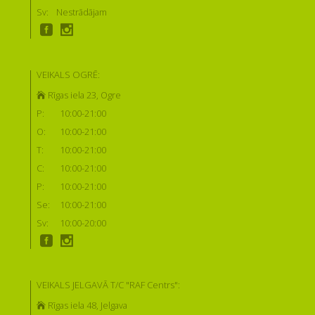
Sv:
Nestrādājam
VEIKALS OGRĒ:
Rīgas iela 23, Ogre
P:
10:00-21:00
O:
10:00-21:00
T:
10:00-21:00
C:
10:00-21:00
P:
10:00-21:00
Se:
10:00-21:00
Sv:
10:00-20:00
VEIKALS JELGAVĀ T/C "RAF Centrs":
Rīgas iela 48, Jelgava