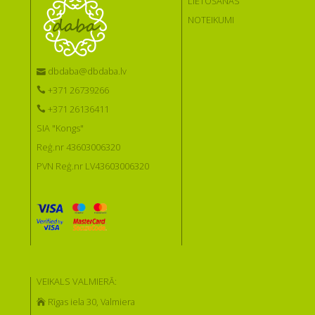
LIETOŠANAS
NOTEIKUMI
dbdaba@dbdaba.lv
+371 26739266
+371 26136411
SIA "Kongs"
Reģ.nr 43603006320
PVN Reģ.nr LV43603006320
VEIKALS VALMIERĀ:
Rīgas iela 30, Valmiera