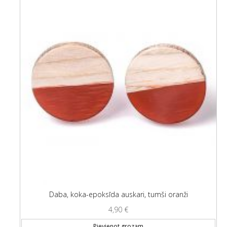
Daba, koka-epoksīda auskari, tumši oranži
4,90
€
Pievienot grozam