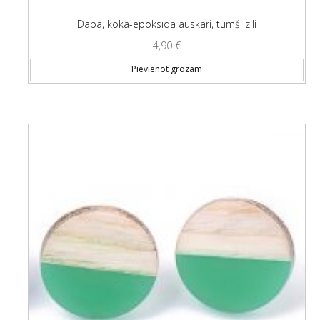
Daba, koka-epoksīda auskari, tumši zili
4,90
€
Pievienot grozam