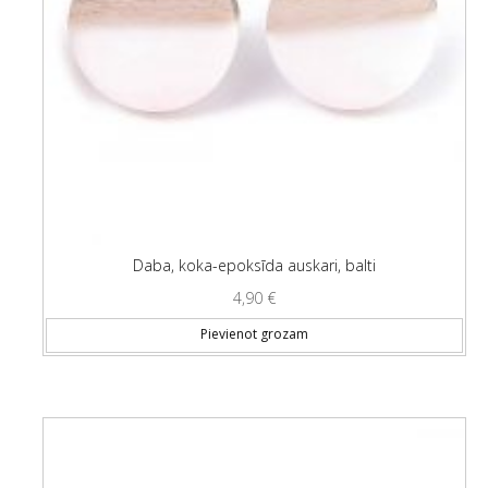
Daba, koka-epoksīda auskari, balti
4,90
€
Pievienot grozam