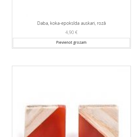
Daba, koka-epoksīda auskari, rozā
4,90
€
Pievienot grozam