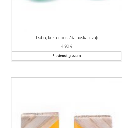
Daba, koka-epoksīda auskari, zaļi
4,90
€
Pievienot grozam