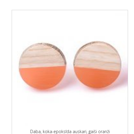
Daba, koka-epoksīda auskari, gaiši oranži