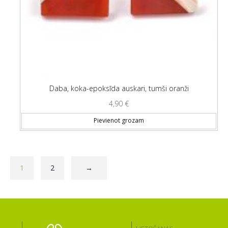
Daba, koka-epoksīda auskari, tumši oranži
4,90
€
Pievienot grozam
1
2
→