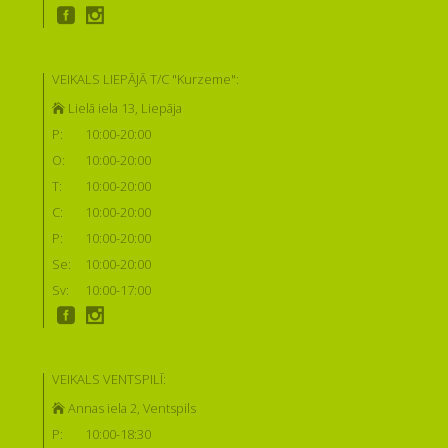
VEIKALS LIEPĀJĀ T/C "Kurzeme":
Lielā iela 13, Liepāja
P:
10:00-20:00
O:
10:00-20:00
T:
10:00-20:00
C:
10:00-20:00
P:
10:00-20:00
Se:
10:00-20:00
Sv:
10:00-17:00
VEIKALS VENTSPILĪ:
Annas iela 2, Ventspils
P:
10:00-18:30