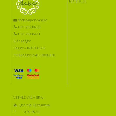
NOTEIKUMI
dbdaba@dbdaba.lv
+371 26739266
+371 26136411
SIA "Kongs"
Reģ.nr 43603006320
PVN Reģ.nr LV43603006320
VEIKALS VALMIERĀ:
Rīgas iela 30, Valmiera
P:
10:00-18:30