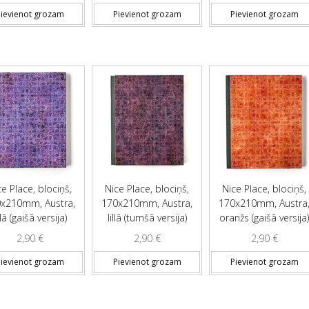
ievienot grozam
Pievienot grozam
Pievienot grozam
ce Place, blociņš,
Nice Place, blociņš,
Nice Place, blociņš,
x210mm, Austra,
170x210mm, Austra,
170x210mm, Austra
llā (gaišā versija)
lillā (tumšā versija)
oranžs (gaišā versija
2,90
€
2,90
€
2,90
€
ievienot grozam
Pievienot grozam
Pievienot grozam