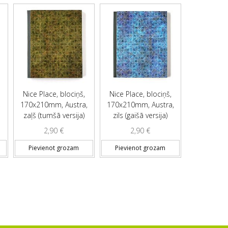
Nice Place, blociņš,
Nice Place, blociņš,
,
170x210mm, Austra,
170x210mm, Austra,
zaļš (tumšā versija)
zils (gaišā versija)
2,90
€
2,90
€
Pievienot grozam
Pievienot grozam