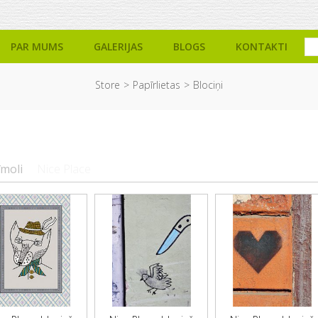
PAR MUMS
GALERIJAS
BLOGS
KONTAKTI
Store
Papīrlietas
Blociņi
īmoli
Nice Place