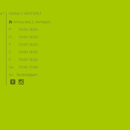
e":
VEIKALS VENTSPILĪ:
Annas iela 2, Ventspils
P:
10:00-18:30
O:
10:00-18:30
T:
10:00-18:30
C:
10:00-18:30
P:
10:00-18:30
Se:
10:00-15:00
Sv:
Nestrādājam