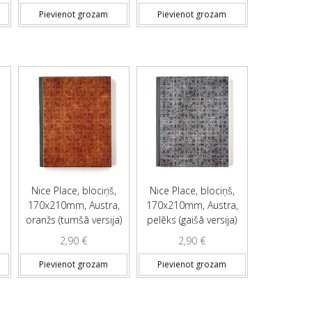
Pievienot grozam
Pievienot grozam
Nice Place, blociņš,
Nice Place, blociņš,
,
170x210mm, Austra,
170x210mm, Austra,
)
oranžs (tumšā versija)
pelēks (gaišā versija)
2,90
€
2,90
€
Pievienot grozam
Pievienot grozam