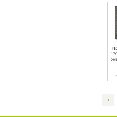
Ni
170
pelē
P
1