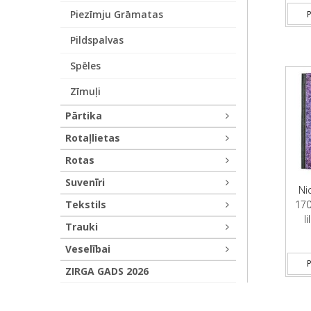
Piezīmju Grāmatas
P
Pildspalvas
Spēles
Zīmuļi
Pārtika
Rotaļlietas
Rotas
Suvenīri
Ni
170
Tekstils
li
Trauki
Veselībai
P
ZIRGA GADS 2026