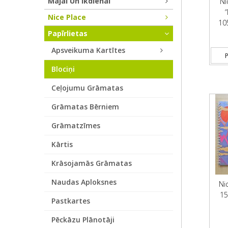
Mājai Un Ikdienai
Ni
Nice Place
10
Papīrlietas
Apsveikuma Kartītes
P
Blociņi
Ceļojumu Grāmatas
Grāmatas Bērniem
Grāmatzīmes
Kārtis
Krāsojamās Grāmatas
Naudas Aploksnes
Ni
15
Pastkartes
Pēckāzu Plānotāji