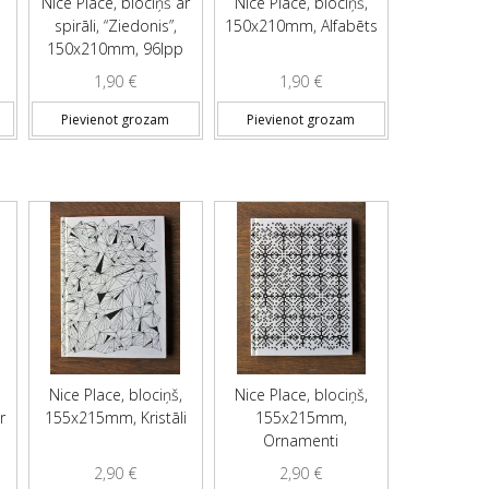
Nice Place, blociņš ar
Nice Place, blociņš,
spirāli, “Ziedonis”,
150x210mm, Alfabēts
150x210mm, 96lpp
1,90
€
1,90
€
Pievienot grozam
Pievienot grozam
Nice Place, blociņš,
Nice Place, blociņš,
r
155x215mm, Kristāli
155x215mm,
Ornamenti
2,90
€
2,90
€