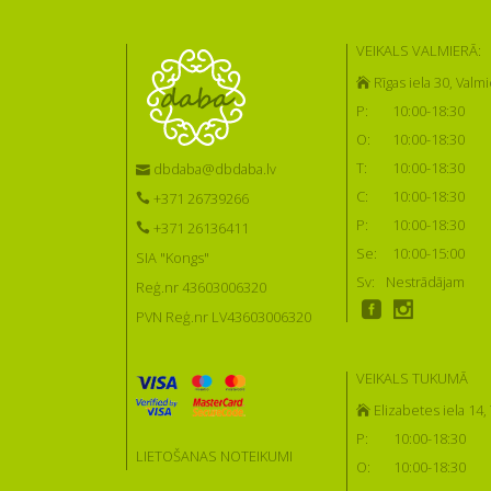
VEIKALS VALMIERĀ:
Rīgas iela 30, Valmi
P:
10:00-18:30
O:
10:00-18:30
T:
10:00-18:30
dbdaba@dbdaba.lv
C:
10:00-18:30
+371 26739266
P:
10:00-18:30
+371 26136411
Se:
10:00-15:00
SIA "Kongs"
Sv:
Nestrādājam
Reģ.nr 43603006320
PVN Reģ.nr LV43603006320
VEIKALS TUKUMĀ
Elizabetes iela 14
P:
10:00-18:30
LIETOŠANAS NOTEIKUMI
O:
10:00-18:30