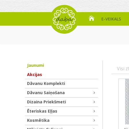
E-VEIKALS
Jaunumi
Visi z
Akcijas
Dāvanu Komplekti
Dāvanu Saiņošana
Dizaina Priekšmeti
Ēteriskas Eļļas
Kosmētika