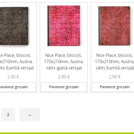
ce Place, blociņš,
Nice Place, blociņš,
Nice Place, blociņš,
x210mm, Austra,
170x210mm, Austra,
170x210mm, Austra
ks (tumšā versija)
sārts (gaišā versija)
sārts (tumšā versija)
2,90
€
2,90
€
2,90
€
ievienot grozam
Pievienot grozam
Pievienot grozam
2
→