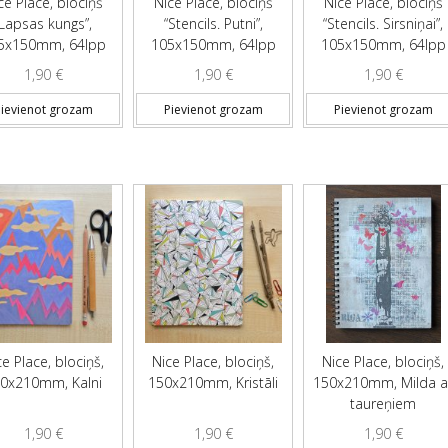
ce Place, blociņš
Nice Place, blociņš
Nice Place, blociņš
“Lapsas kungs”,
“Stencils. Putni”,
“Stencils. Sirsniņai”,
5x150mm, 64lpp
105x150mm, 64lpp
105x150mm, 64lpp
1,90
€
1,90
€
1,90
€
ievienot grozam
Pievienot grozam
Pievienot grozam
ce Place, blociņš,
Nice Place, blociņš,
Nice Place, blociņš,
0x210mm, Kalni
150x210mm, Kristāli
150x210mm, Milda a
taureņiem
1,90
€
1,90
€
1,90
€