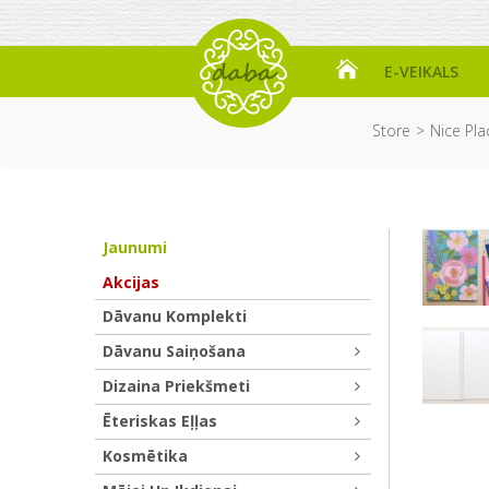
E-VEIKALS
Store
Nice Pla
Jaunumi
Akcijas
Dāvanu Komplekti
Dāvanu Saiņošana
Dizaina Priekšmeti
Ēteriskas Eļļas
Kosmētika