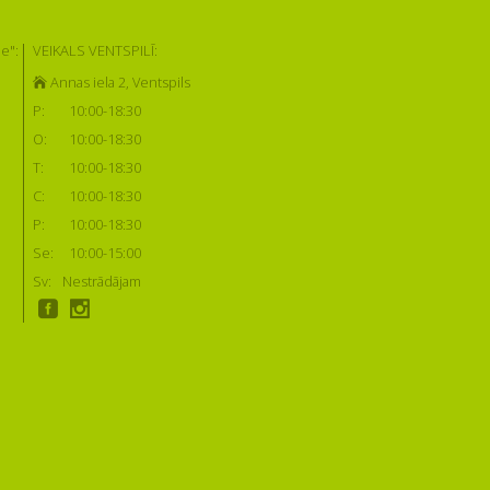
e":
VEIKALS VENTSPILĪ:
Annas iela 2, Ventspils
P:
10:00-18:30
O:
10:00-18:30
T:
10:00-18:30
C:
10:00-18:30
P:
10:00-18:30
Se:
10:00-15:00
Sv:
Nestrādājam