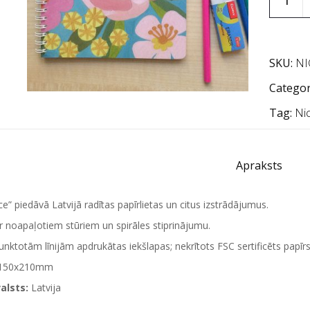
SKU:
NI
Categor
Tag:
Ni
Apraksts
ce” piedāvā Latvijā radītas papīrlietas un citus izstrādājumus.
r noapaļotiem stūriem un spirāles stiprinājumu.
unktotām līnijām apdrukātas iekšlapas; nekrītots FSC sertificēts pap
150x210mm
alsts:
Latvija