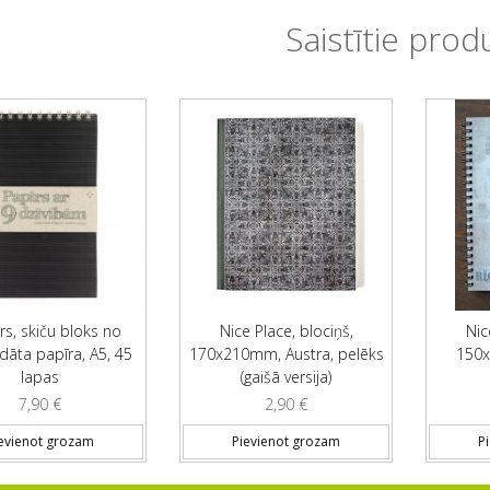
Saistītie prod
rs, skiču bloks no
Nice Place, blociņš,
Nic
dāta papīra, A5, 45
170x210mm, Austra, pelēks
150x
lapas
(gaišā versija)
7,90
€
2,90
€
evienot grozam
Pievienot grozam
P