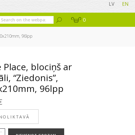
LV
EN
0
 150x210mm, 96lpp
 Place, blociņš ar
āli, “Ziedonis”,
x210mm, 96lpp
€
 NOLIKTAVĀ