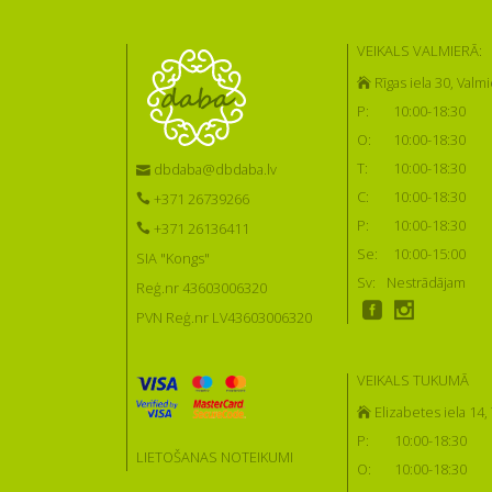
VEIKALS VALMIERĀ:
Rīgas iela 30, Valmi
P:
10:00-18:30
O:
10:00-18:30
T:
10:00-18:30
dbdaba@dbdaba.lv
C:
10:00-18:30
+371 26739266
P:
10:00-18:30
+371 26136411
Se:
10:00-15:00
SIA "Kongs"
Sv:
Nestrādājam
Reģ.nr 43603006320
PVN Reģ.nr LV43603006320
VEIKALS TUKUMĀ
Elizabetes iela 14
P:
10:00-18:30
LIETOŠANAS NOTEIKUMI
O:
10:00-18:30