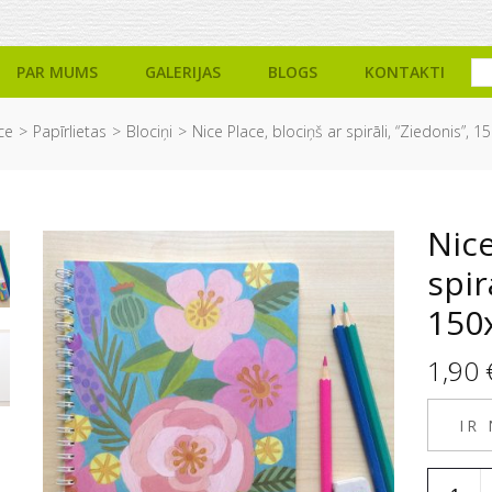
PAR MUMS
GALERIJAS
BLOGS
KONTAKTI
ce
Papīrlietas
Blociņi
Nice Place, blociņš ar spirāli, “Ziedonis”,
Nice
spir
150
1,90
IR