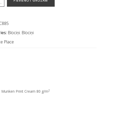
PIEVIENOT GROZAM
C885
ies:
Blociņi
,
Blociņi
ce Place
2
īrs Munken Print Cream 80 g/m