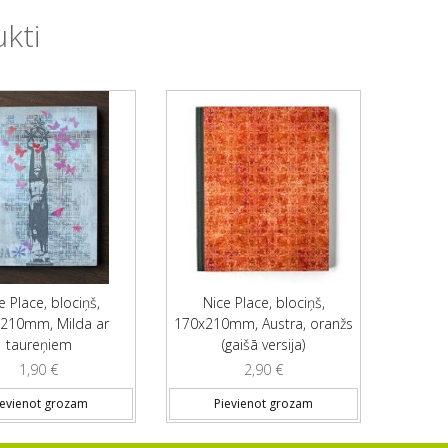
ukti
e Place, blociņš,
Nice Place, blociņš,
210mm, Milda ar
170x210mm, Austra, oranžs
taureņiem
(gaišā versija)
1,90
€
2,90
€
ievienot grozam
Pievienot grozam