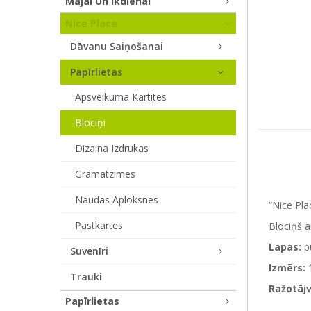
Mājai Un Ikdienai
Nice Place
Dāvanu Saiņošanai
Papīrlietas
Apsveikuma Kartītes
Blociņi
Dizaina Izdrukas
Grāmatzīmes
Naudas Aploksnes
“Nice Pla
Pastkartes
Blociņš a
Lapas:
p
Suvenīri
Izmērs:
Trauki
Ražotājv
Papīrlietas