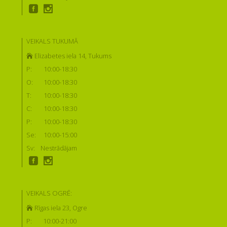
VEIKALS TUKUMĀ
Elizabetes iela 14, Tukums
P:
10:00-18:30
O:
10:00-18:30
T:
10:00-18:30
C:
10:00-18:30
P:
10:00-18:30
Se:
10:00-15:00
Sv:
Nestrādājam
VEIKALS OGRĒ:
Rīgas iela 23, Ogre
P:
10:00-21:00