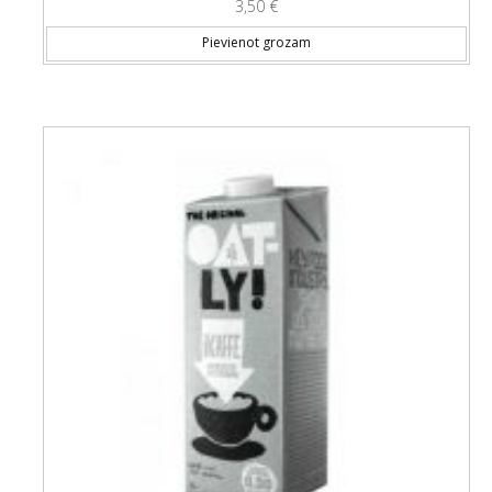
3,50
€
Pievienot grozam