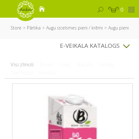
0
Store
Pārtika
Augu izcelsmes pieni / krēmi
Augu pieni
E-VEIKALA KATALOGS
Visi zīmoli
Berief
Oatly
Natumi
Hempy
Diet Food
Amaizin