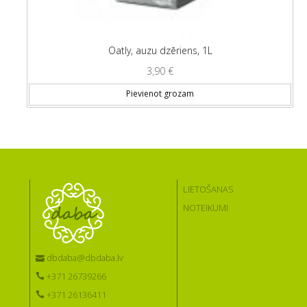
Oatly, auzu dzēriens, 1L
3,90
€
Pievienot grozam
LIETOŠANAS
NOTEIKUMI
dbdaba@dbdaba.lv
+371 26739266
+371 26136411