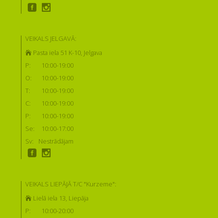
VEIKALS JELGAVĀ:
Pasta iela 51 K-10, Jelgava
P:
10:00-19:00
O:
10:00-19:00
T:
10:00-19:00
C:
10:00-19:00
P:
10:00-19:00
Se:
10:00-17:00
Sv:
Nestrādājam
VEIKALS LIEPĀJĀ T/C "Kurzeme":
Lielā iela 13, Liepāja
P:
10:00-20:00