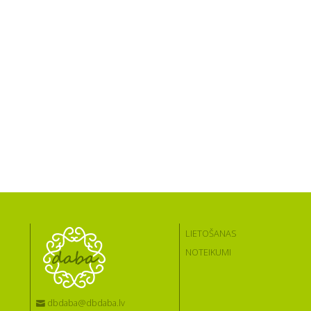
LIETOŠANAS
NOTEIKUMI
dbdaba@dbdaba.lv