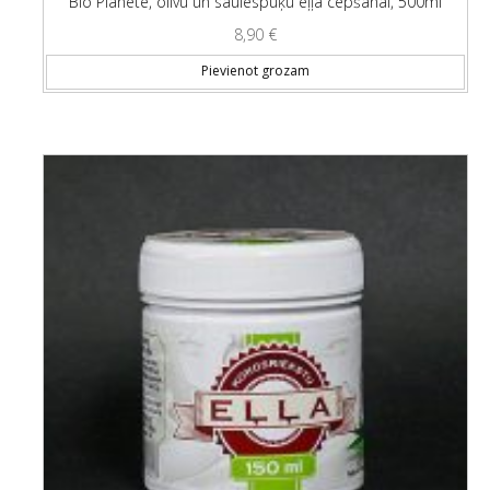
Bio Planete, olīvu un saulespuķu eļļa cepšanai, 500ml
8,90
€
Pievienot grozam