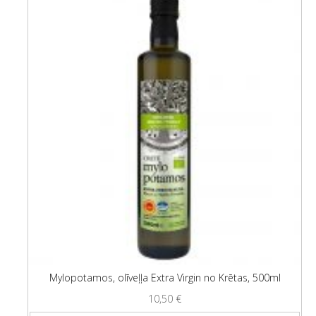
Mylopotamos, olīveļļa Extra Virgin no Krētas, 500ml
10,50
€