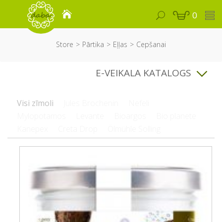
0
Store
Pārtika
Eļļas
Cepšanai
E-VEIKALA KATALOGS
Visi zīmoli
Jules Brochenin
Nefeli
Mylopotamos
Levante
Bioargos
Bio planete
Kanepex
Creta Drop
Ölmühle Solling