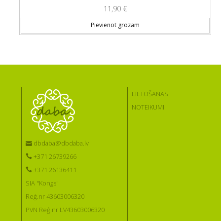
11,90
€
Pievienot grozam
LIETOŠANAS
NOTEIKUMI
dbdaba@dbdaba.lv
+371 26739266
+371 26136411
SIA "Kongs"
Reģ.nr 43603006320
PVN Reģ.nr LV43603006320