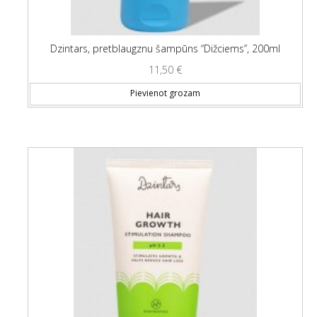
Dzintars, pretblaugznu šampūns “Dižciems”, 200ml
11,50
€
Pievienot grozam