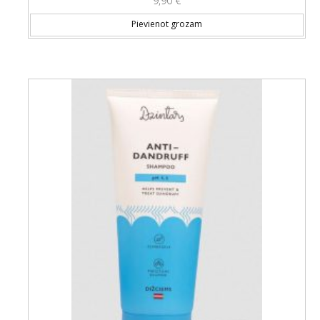
9,90
€
Pievienot grozam