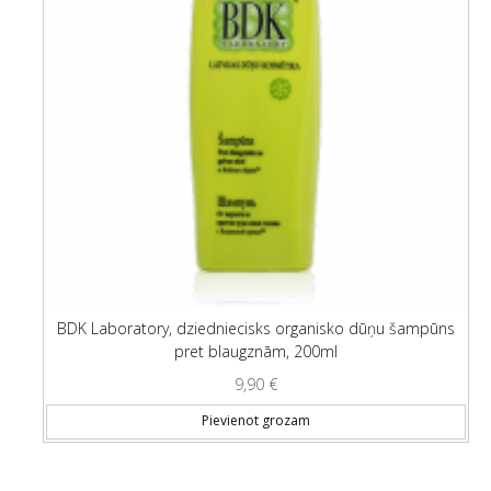
BDK Laboratory, dziedniecisks organisko dūņu šampūns
pret blaugznām, 200ml
9,90
€
Pievienot grozam