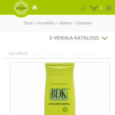
0
Store
Kosmētika
Matiem
Šampūni
E-VEIKALA KATALOGS
Visi zīmoli
Sante
Herbatint
Saules fabrika