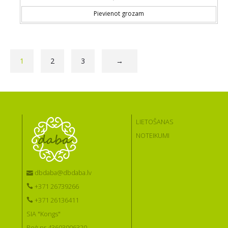
Pievienot grozam
1
2
3
→
LIETOŠANAS
NOTEIKUMI
dbdaba@dbdaba.lv
+371 26739266
+371 26136411
SIA "Kongs"
Reģ.nr 43603006320