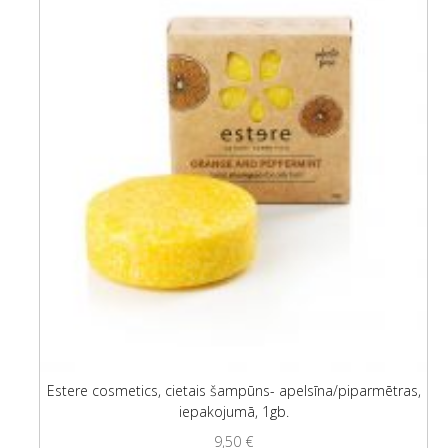
Estere cosmetics, cietais šampūns- apelsīna/piparmētras,
iepakojumā, 1gb.
9,50
€