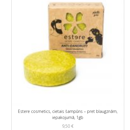
Estere cosmetics, cietais šampūns – pret blaugznām,
iepakojumā, 1gb
9,50
€