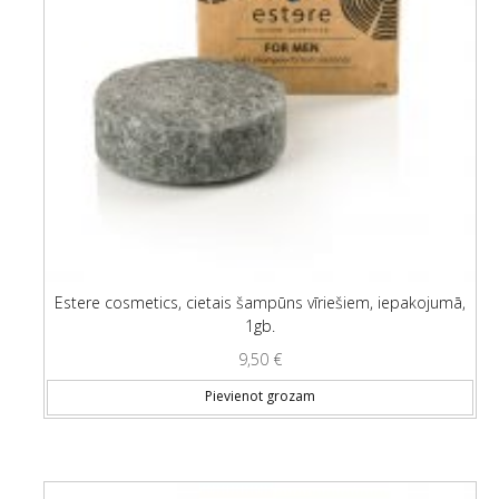
Estere cosmetics, cietais šampūns vīriešiem, iepakojumā,
1gb.
9,50
€
Pievienot grozam