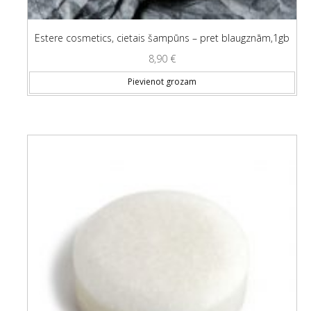
Estere cosmetics, cietais šampūns – pret blaugznām,1gb
8,90
€
Pievienot grozam