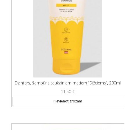
Dzintars, šampūns taukainiem matiem “Dižciems”, 200ml
11,50
€
Pievienot grozam