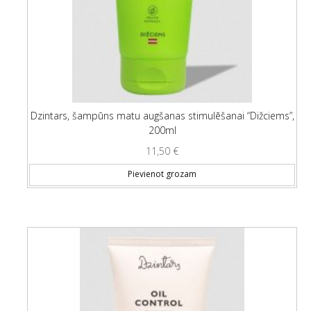
Dzintars, šampūns matu augšanas stimulēšanai “Dižciems”,
200ml
11,50
€
Pievienot grozam