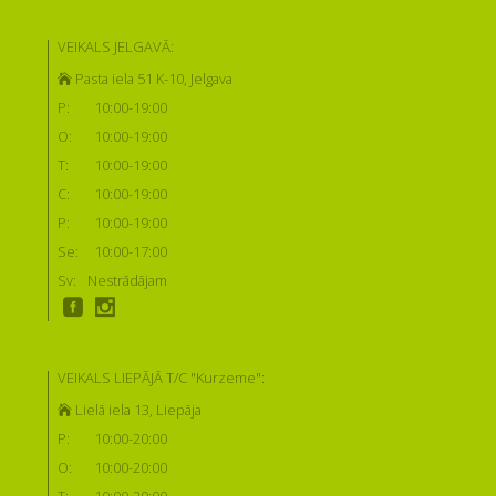
VEIKALS JELGAVĀ:
Pasta iela 51 K-10, Jelgava
P:
10:00-19:00
O:
10:00-19:00
T:
10:00-19:00
C:
10:00-19:00
P:
10:00-19:00
Se:
10:00-17:00
Sv:
Nestrādājam
VEIKALS LIEPĀJĀ T/C "Kurzeme":
Lielā iela 13, Liepāja
P:
10:00-20:00
O:
10:00-20:00