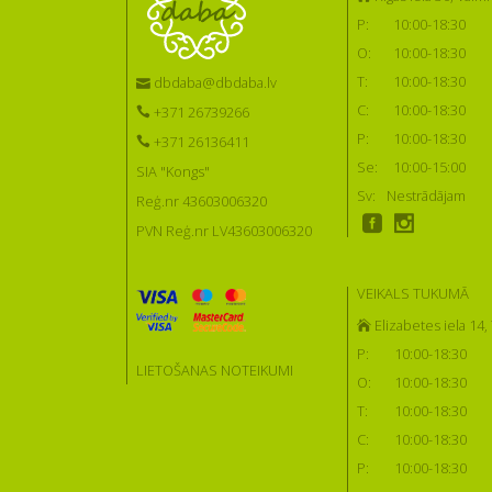
P:
10:00-18:30
O:
10:00-18:30
T:
10:00-18:30
dbdaba@dbdaba.lv
C:
10:00-18:30
+371 26739266
P:
10:00-18:30
+371 26136411
Se:
10:00-15:00
SIA "Kongs"
Sv:
Nestrādājam
Reģ.nr 43603006320
PVN Reģ.nr LV43603006320
VEIKALS TUKUMĀ
Elizabetes iela 14
P:
10:00-18:30
LIETOŠANAS NOTEIKUMI
O:
10:00-18:30
T:
10:00-18:30
C:
10:00-18:30
P:
10:00-18:30