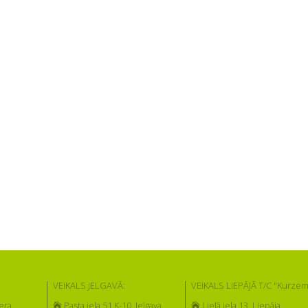
VEIKALS JELGAVĀ:
VEIKALS LIEPĀJĀ T/C "Kurzem
era
Pasta iela 51 K-10, Jelgava
Lielā iela 13, Liepāja