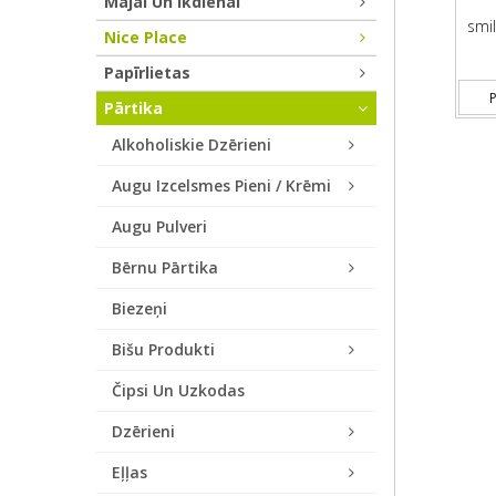
Mājai Un Ikdienai
smil
Nice Place
Papīrlietas
P
Pārtika
Alkoholiskie Dzērieni
Augu Izcelsmes Pieni / Krēmi
Augu Pulveri
Bērnu Pārtika
Biezeņi
Bišu Produkti
Čipsi Un Uzkodas
Dzērieni
Eļļas