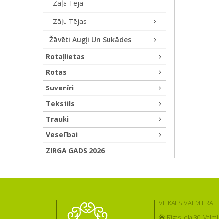
Zaļā Tēja
Zāļu Tējas
Žāvēti Augļi Un Sukādes
Rotaļlietas
Rotas
Suvenīri
Tekstils
Trauki
Veselībai
ZIRGA GADS 2026
VEIKALS VALMIERĀ:
Rīgas iela 30, Valmi