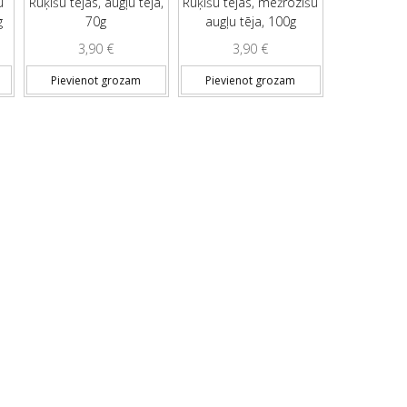
u
Rūķīšu tējas, augļu tēja,
Rūķīšu tējas, mežrozīšu
g
70g
augļu tēja, 100g
3,90
€
3,90
€
Pievienot grozam
Pievienot grozam