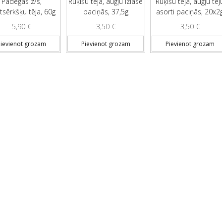
Padegas z/s,
Rūķīšu tēja, augļu izlase
Rūķīšu tēja, augļu tēj
tsērkšķu tēja, 60g
paciņās, 37,5g
asorti paciņās, 20x2
5,90
€
3,50
€
3,50
€
ievienot grozam
Pievienot grozam
Pievienot grozam