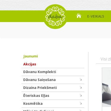
E-VEIKALS
Jaunumi
Visi z
Akcijas
Dāvanu Komplekti
Dāvanu Saiņošana
Dizaina Priekšmeti
Ēteriskas Eļļas
Kosmētika