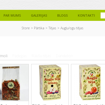
PAR MUMS
GALERIJAS
BLOGS
KONTAKTI
Store
Pārtika
Tējas
Augļu/ogu tējas
īmoli
Padegas
Rūķīšu tējas
Dandelion