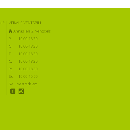
e":
VEIKALS VENTSPILĪ:
Annas iela 2, Ventspils
P:
10:00-18:30
O:
10:00-18:30
T:
10:00-18:30
C:
10:00-18:30
P:
10:00-18:30
Se:
10:00-15:00
Sv:
Nestrādājam