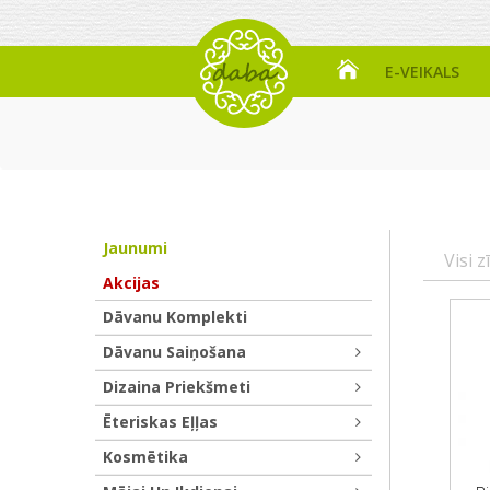
E-VEIKALS
Jaunumi
Visi z
Akcijas
Dāvanu Komplekti
Dāvanu Saiņošana
Dizaina Priekšmeti
Ēteriskas Eļļas
Kosmētika