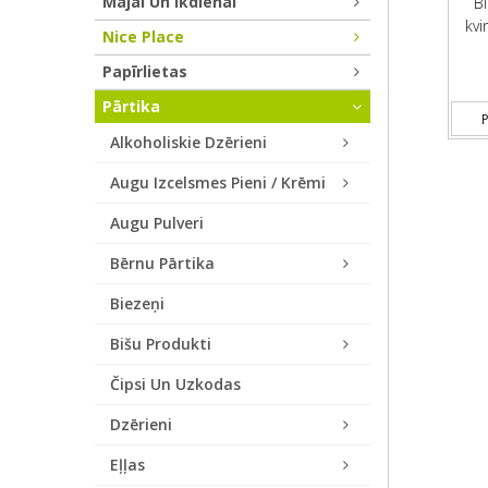
Mājai Un Ikdienai
Bi
kvi
Nice Place
Papīrlietas
Pārtika
P
Alkoholiskie Dzērieni
Augu Izcelsmes Pieni / Krēmi
Augu Pulveri
Bērnu Pārtika
Biezeņi
Bišu Produkti
Čipsi Un Uzkodas
Dzērieni
Eļļas