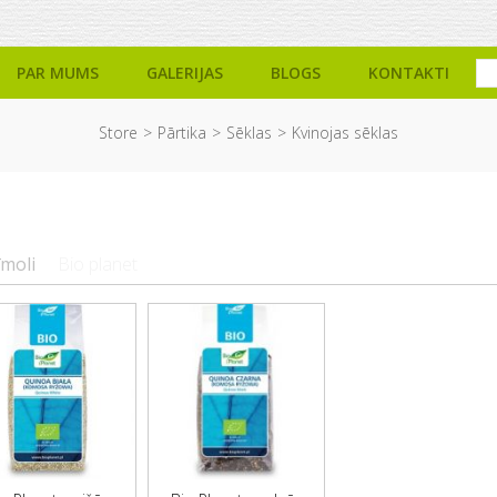
PAR MUMS
GALERIJAS
BLOGS
KONTAKTI
Store
Pārtika
Sēklas
Kvinojas sēklas
īmoli
Bio planet