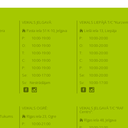
VEIKALS JELGAVĀ:
VEIKALS LIEPĀJĀ T/C "Kurzem
era
Pasta iela 51 K-10, Jelgava
Lielā iela 13, Liepāja
P:
10:00-19:00
P:
10:00-20:00
O:
10:00-19:00
O:
10:00-20:00
T:
10:00-19:00
T:
10:00-20:00
C:
10:00-19:00
C:
10:00-20:00
P:
10:00-19:00
P:
10:00-20:00
Se:
10:00-17:00
Se:
10:00-20:00
Sv:
Nestrādājam
Sv:
10:00-17:00
VEIKALS OGRĒ:
VEIKALS JELGAVĀ T/C "RAF
Centrs":
, Tukums
Rīgas iela 23, Ogre
Rīgas iela 48, Jelgava
P:
10:00-21:00
P:
10:00-21:00