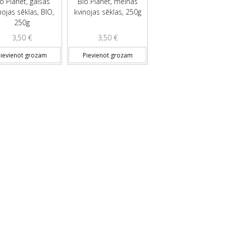
o Planet, gaišās
Bio Planet, melnās
nojas sēklas, BIO,
kvinojas sēklas, 250g
250g
3,50
€
3,50
€
ievienot grozam
Pievienot grozam