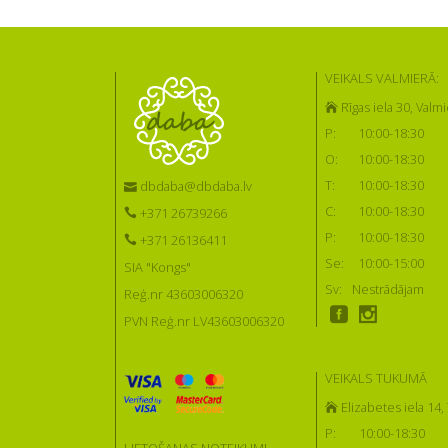
VEIKALS VALMIERĀ:
Rīgas iela 30, Valmi
P:
10:00-18:30
O:
10:00-18:30
T:
10:00-18:30
dbdaba@dbdaba.lv
C:
10:00-18:30
+371 26739266
P:
10:00-18:30
+371 26136411
Se:
10:00-15:00
SIA "Kongs"
Sv:
Nestrādājam
Reģ.nr 43603006320
PVN Reģ.nr LV43603006320
VEIKALS TUKUMĀ
Elizabetes iela 14
P:
10:00-18:30